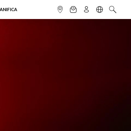
IANIFICA
INFOPOINT
NEWSLETTER
ISCRIVITI
LINGUA
CERCA