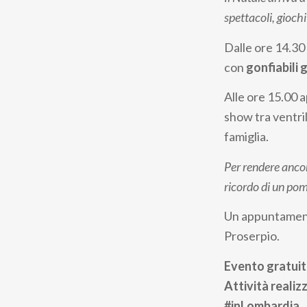
pane
spettacoli, giochi
Dalle ore 14.30 
con
gonfiabili g
Alle ore 15.00
show tra ventri
famiglia.
Per rendere ancor
ricordo di un pome
Un appuntamento
Proserpio.
Evento gratui
Attività reali
#inLombardia