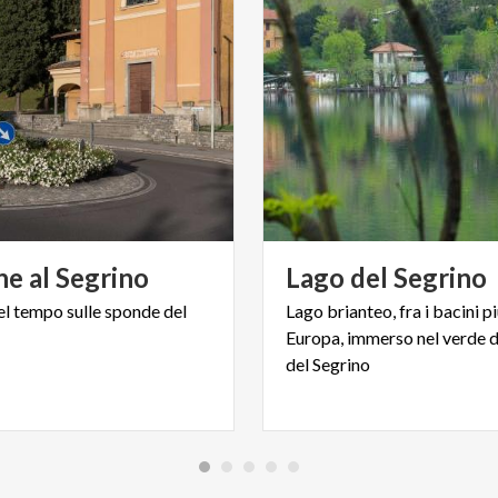
ne
al
Segrino
Lago
del
Segrino
el
tempo
sulle
sponde
del
Lago brianteo, fra i bacini più
Europa, immerso nel verde 
del Segrino