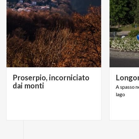
Proserpio, incorniciato
Longo
dai monti
A
spasso
n
lago