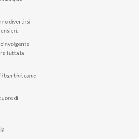
nno divertirsi
ensieri.
 coinvolgente
re tutta la
ti i bambini, come
cuore di
ia