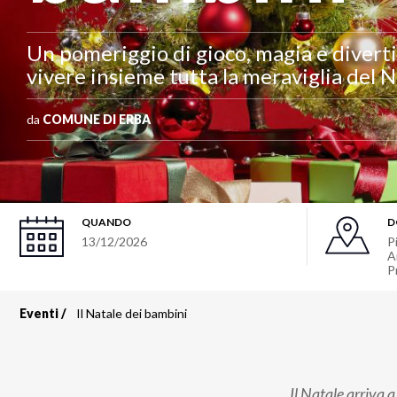
Un pomeriggio di gioco, magia e diverti
vivere insieme tutta la meraviglia del N
da
COMUNE DI ERBA
QUANDO
D
13/12/2026
P
A
P
Eventi
Il Natale dei bambini
Briciole
di
Il Natale arriva 