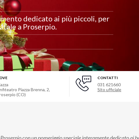
mento dedicato ai più piccoli, per
atale a Proserpio.
OVE
CONTATTI
iazza
031 621660
nfiteatro Piazza Brenna, 2,
Sito ufficiale
roserpio (CO)
a Proserpio con un pomeriggio speciale interamente dedicato ai b