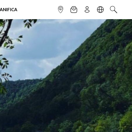
IANIFICA
INFOPOINT
NEWSLETTER
ISCRIVITI
LINGUA
CERCA