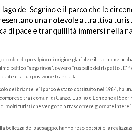
il lago del Segrino e il parco che lo circo
esentano una notevole attrattiva turist
rca di pace e tranquillità immersi nella n
ago lombardo prealpino di origine glaciale e il suo nome pro
imo celtico "segarinos", ovvero "ruscello del rispetto". E' 
pulite e la sua posizione tranquilla.
ccolo dei briantei e il parco è stato costituito nel 1984, ha un
compreso tra i comuni di Canzo, Eupilio e Longone al Segri
di molti turisti che vengono a trascorrere giornate intere 
alla bellezza del paesaggio, hanno reso possibile la realizzaz