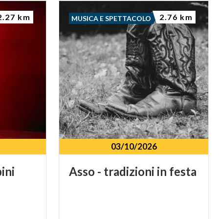
2.27 km
2.76 km
MUSICA E SPETTACOLO
03/10/2026
ini
Asso
-
tradizioni
in
festa