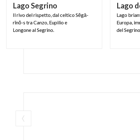
Lago
Segrino
Lago
d
Il rivo del rispetto, dal celtico Sĕgā-
Lago briante
rīnŏ-s tra Canzo, Eupilio e
Europa, im
Longone al Segrino.
del Segrin