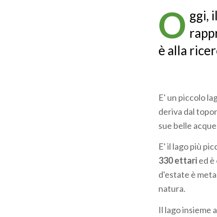
O
ggi, 
rappr
è alla rice
E' un piccolo l
deriva dal topon
sue belle acque 
E' il lago più pi
330 ettari
ed è 
d'estate è meta 
natura.
Il lago insieme 