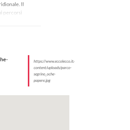
idionale. Il
ui percorsi
esca nella
cuni grandi
https://www.eccolecco.it/wp-
(1818) e
content/uploads/parco-
segrino_oche-
papere.jpg
C),
imonio di flora e