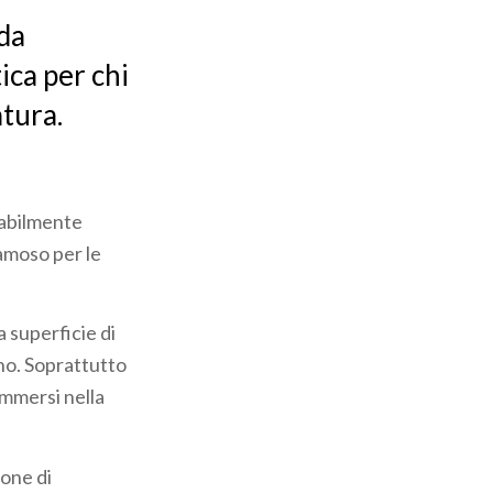
nda
ica per chi
atura.
babilmente
famoso per le
a superficie di
no. Soprattutto
immersi nella
ione di