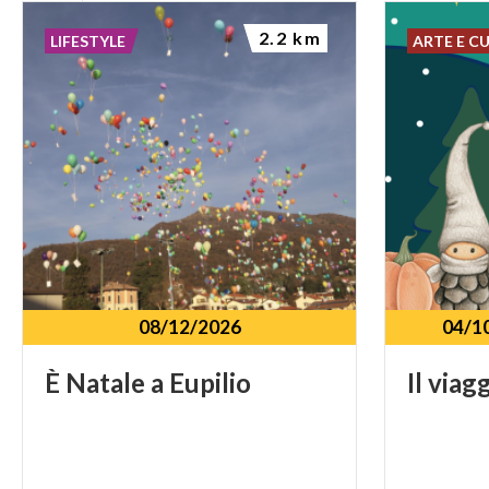
2.2 km
LIFESTYLE
ARTE E C
08/12/2026
04/1
È
Natale
a
Eupilio
Il
viag