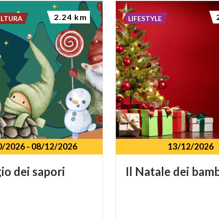
2.24 km
ULTURA
LIFESTYLE
0/2026
-
08/12/2026
13/12/2026
gio
dei
sapori
Il
Natale
dei
bamb