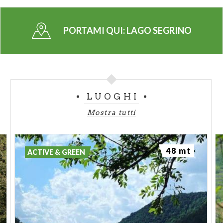
Da Canzo svoltando verso il Segrino c’è una cappella
dedicata alla Madonna, che sulla facciata verso il
PORTAMI QUI:
LAGO SEGRINO
canneto riporta il dipinto “Ul carraduur”, il
carrettiere addormentato di W. Cremonini. Narra la
vicenda che tal Togn Massenööv di Mariaga
trasportasse, in un gelido pomeriggio di gennaio,
legna o mattoni verso Canzo. Il sonno lo colse
LUOGHI
all’inizio del lago e si destò solo nei pressi della
Mostra tutti
cappella mariana rendendosi conto che i buoi, invece
di seguire la strada, avevano attraversato per
miracolo il lago ghiacciato arrivando indenni alla
48 mt
ACTIVE & GREEN
riva opposta.
Ph. immagine di copertina: Mario Varenna