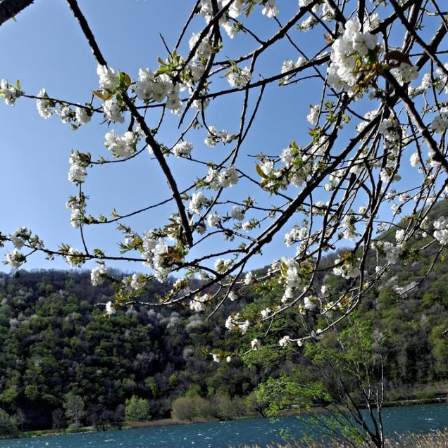
ha visto il fiorire di mulini e lavatoi; uno di questi
mulini ha percorso la storia del paese di Eupilio e
subendo il corso dei tempi si è trasformato da
mulino, a torcitura, ad officina di arrotini per poi
essere, purtroppo, demolito negli anni Settanta.
Suggestiva a ridosso delle pendici del monte
Cornizzolo è la presenza della Fons Sacer, una polla
d’abbondante acqua sorgiva che alimenta il lago.
Per renderla ben visibile al passante, si è provveduto
a un accurato lavoro di ripulitura e la parte di strada
divenuta ponte è stata pavimentata a lastre per
distinguerla dal tracciato d’asfalto. In primavera è
ammirabile circondata da Alberi delle Farfalle o
Buddleia Selvatica dai fiori viola che attirano
innumerevoli farfalle.
Canzo e Eupilio collegati dal Senteròn che unisce la