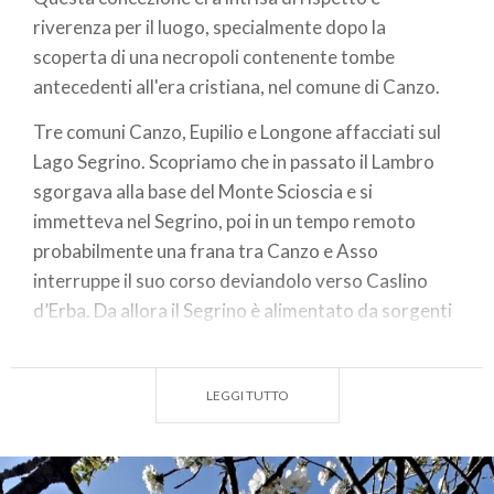
riverenza per il luogo, specialmente dopo la
scoperta di una necropoli contenente tombe
antecedenti all'era cristiana, nel comune di Canzo.
Tre comuni Canzo, Eupilio e Longone affacciati sul
Lago Segrino. Scopriamo che in passato il Lambro
sgorgava alla base del Monte Scioscia e si
immetteva nel Segrino, poi in un tempo remoto
probabilmente una frana tra Canzo e Asso
interruppe il suo corso deviandolo verso Caslino
d’Erba. Da allora il Segrino è alimentato da sorgenti
sotterranee e dallo scolo dei monti circostanti. Lo
storico emissario è la Roggia Molinara che dal Punt
LEGGI TUTTO
Inàch, attraversa le frazioni di Carella, Corneno e
Penzano di Eupilio saltando per oltre 120 m nel lago
di Pusiano: storico membro dell’Eupili pliniano con i
laghi di Alserio, Annone e Montorfano. Il suo corso