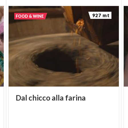
927 mt
FOOD & WINE
Dal
chicco
alla
farina