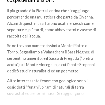
Il più grande è la Pietra Lentina che si raggiunge
percorrendo una mulattiera che parte da Civenna.
Alcuni di questi massi furono usati nei secoli come
sepolture e, più tardi, come abbeveratoi e vasche di
raccolta dell’acqua.
Se ne trovano numerosissimi a Monte Piatto di
Torno. Segnaliamo a Valmadrera il Sass Nègher, di
serpentino annerito, e il Sasso di Preguda (“pietra
acuta”) sul Monte Moregallo, a cui l’abate Stoppani
dedicò studi naturalistici ed un poemetto.
Altro interessante fenomeno geologico sono i
cosiddetti “funghi”, piramidi naturali di terra
sovrastate da enormi massi. Si raggiungono
attraversando un grande bosco di castagni nel