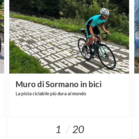
Muro
di
Sormano
in
bici
La
pista
ciclabile
più
dura
al
mondo
1
20