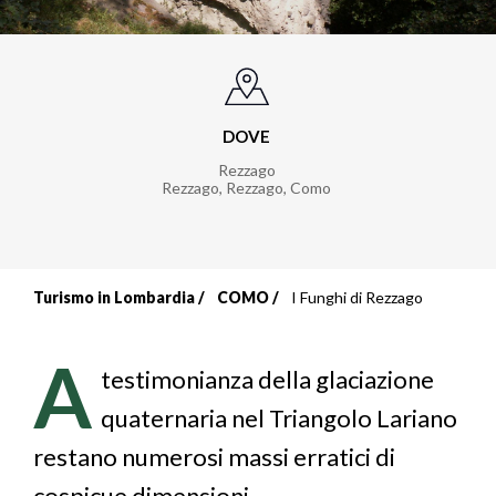
DOVE
Rezzago
Rezzago
,
Rezzago, Como
Turismo in Lombardia
COMO
I Funghi di Rezzago
Briciole
di
A
testimonianza della glaciazione
pane
quaternaria nel Triangolo Lariano
restano numerosi massi erratici di
cospicue dimensioni.