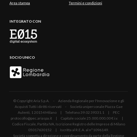
Area stampa
Termini e condizioni
INTEGRATO CON
SOCIO UNICO
© Copyright Aria S.p.A. - Azienda Regionale per l'Innovazione e gli
Acquisti Tutti i diritti riservati - Società unipersonale Piazza Gae
Aulenti, 1 20154 Milano | Telefono 39.02 39331.1 | PEC
protocollo@pec.ariaspa.it | Capitale sociale 25.000.000,00 € i.v. |
Codice Fiscale, Partita IVA, Iscrizione Registro delle Imprese di Milano
05017630152 | Iscritta al R.E.A. al n°1096149.
Società soggetta a direzione e coordinamento da parte della Regione