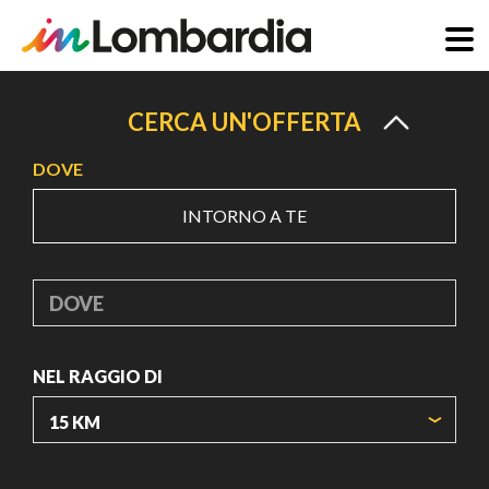
Salta
al
CERCA UN'OFFERTA
contenuto
DOVE
principale
INTORNO A TE
DOVE
NEL RAGGIO DI
ORIGIN COORDINATES