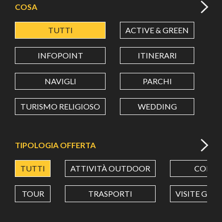
COSA
TUTTI
ACTIVE & GREEN
A
LATITUDINE
INFOPOINT
ITINERARI
LONGITUDINE
NAVIGLI
PARCHI
TURISMO RELIGIOSO
WEDDING
Value in decimal degrees. Use dot (.) as decimal separator.
TIPOLOGIA OFFERTA
TUTTI
ATTIVITÀ OUTDOOR
CORSI
TOUR
TRASPORTI
VISITE GUI