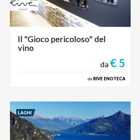
Il
"Gioco
pericoloso"
del
vino
€ 5
da
da
RIVE ENOTECA
LAGHI