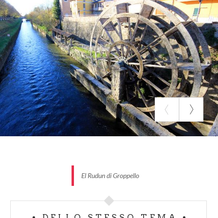
Zelo Buon Persico
e poi da qui arriviamo a
Lodi
, la
nostra destinazione.
ITINERARIO
Distanza: 40.7 km
Difficoltà: facile
Fondo stradale: asfalto e sterrato
Dislivello: + 202 m, -250 m; (Pendenza max: 3.7%,
-7.7% Pendio medio: 0.7%, -0.8%)
Adatto a: tutti
Tipologia di bicicletta consigliata: MTB e ibrida
ALCUNI PUNTI DI INTERESSE
El Rudun di Groppello
El Rudun di Groppello
Il rudun è stato costruito per volontà di Carlo
Bonromeo nel 1618, per permettere così
l'irrigazione degli orti e dei giardini della villa
DELLO STESSO TEMA