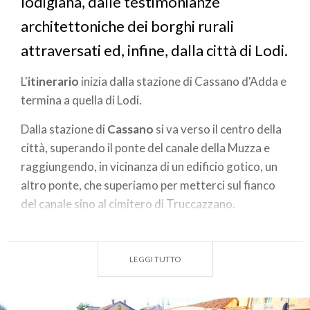
lodigiana, dalle testimonianze
architettoniche dei borghi rurali
attraversati ed, infine, dalla città di Lodi.
L'
itinerario
inizia dalla stazione di Cassano d'Adda e
termina a quella di Lodi.
Dalla stazione di
Cassano
si va verso il centro della
città, superando il ponte del canale della Muzza e
raggiungendo, in vicinanza di un edificio gotico, un
altro ponte, che superiamo per metterci sul fianco
del canale sino al cimitero di Truccazzano.
La
pista ciclabile
ci fa raggiungere in sicurezza
Corneliano e, seguendo le strade secondarie,
LEGGI TUTTO
arriviamo poi a Comazzo.
Da qui seguiamo la pista ciclabile sino a raggiungere