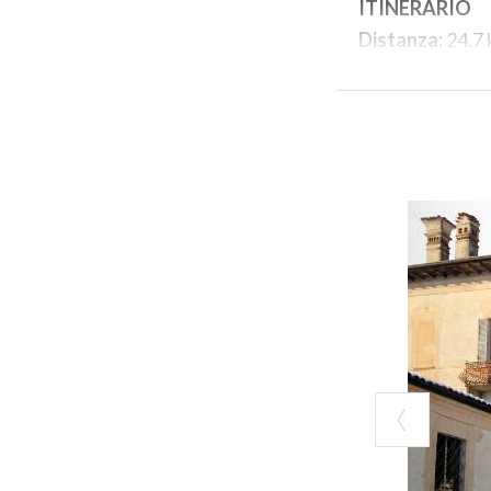
ITINERARIO
Distanza:
24.7
Difficoltà:
Diffi
Fondo stradale
Dislivello:
+154
Adatto a:
Utent
Tipologia di bi
Michele
Durata media
:
ALCUNI PUNTI
Villa Della Po
La residenza, ed
meravigliose dec
Info utili:
https:
Telefono: 033