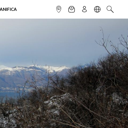
IANIFICA
INFOPOINT
NEWSLETTER
ISCRIVITI
LINGUA
CERCA