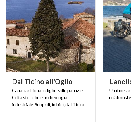
San Michele a 
Fu realizzata tr
che dimoravano s
la maggior part
culto micaelico.
Info utili:
http:/
Linea Cadorna
Definita anche “
Dal
Ticino
all'Oglio
L'anell
costruito durant
Canali artificiali, dighe, ville patrizie.
Un
itinerar
attacco, i nemic
Città storiche e archeologia
un'atmosfe
attraverso 9 iti
industriale. Scoprili, in bici, dal Ticino all’Oglio
militari.