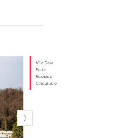
o:8.4%, -8.7%)
alita di San
Villa Della
Porta
Bozzolo a
Casalzuigno
700 arricchita da
liana.