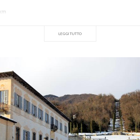
 km
cile
:
Asfalto e sterrato
LEGGI TUTTO
4m, -1216 m (Pendenza max: 34.7%, -36.4% ; Pendio medi
i preparati atleticamente
cicletta consigliata:
MTB, da strada se ci si limita alla sola s
 2 h ca.
 DI INTERESSE
rta Bozzolo a Casalzuigno
ificata nel ‘500, venne trasformata in “villa di delizia” nel ‘
orazioni in stile roccocò e dal meraviglioso giardino all’ita
//www.fondoambiente.it/luoghi/villa-della-porta-bozzolo
2 624136