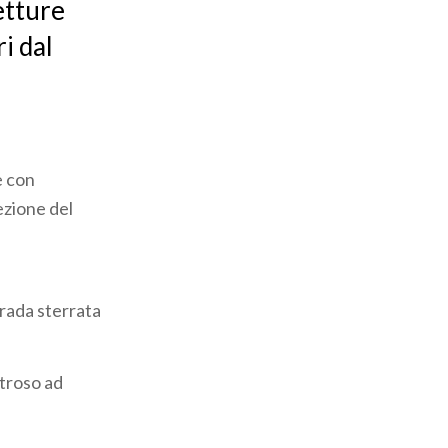
tetture
i dal
e con
ezione del
trada sterrata
itroso ad