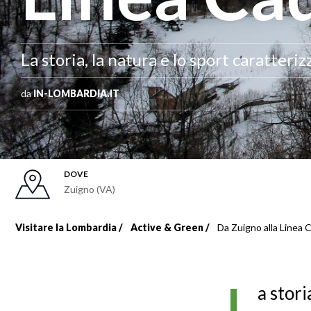
La storia, la natura e lo sport caratteri
da
IN-LOMBARDIA.IT
DOVE
Zuigno (VA)
Visitare la Lombardia
Active & Green
Da Zuigno alla Linea 
Briciole
di
L
a stori
pane