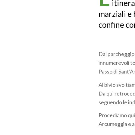
itinera
marziali e 
confine co
Dal parcheggio s
innumerevoli to
Passo di Sant’A
Al bivio svoltia
Da qui retrocedi
seguendo le ind
Procediamo quind
Arcumeggia e al