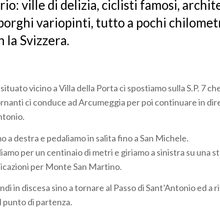
rio: ville di delizia, ciclisti famosi, archi
borghi variopinti, tutto a pochi chilometr
n la Svizzera.
ituato vicino a Villa della Porta ci spostiamo sulla S.P. 7 ch
rnanti ci conduce ad Arcumeggia per poi continuare in dir
ntonio.
mo a destra e pedaliamo in salita fino a San Michele.
amo per un centinaio di metri e giriamo a sinistra su una s
icazioni per Monte San Martino.
i in discesa sino a tornare al Passo di Sant’Antonio ed a r
 punto di partenza.