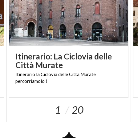
Museo della Stampa,
inaugurato nel 1988 presso la
Casa degli Stampatori, per valorizzare la presenza in
paese di una antica stamperia, attiva già nel ‘400.
Itinerario: La Ciclovia delle
Città Murate
Itinerario
la
Ciclovia
delle
Città
Murate
percorriamolo
!
1
20