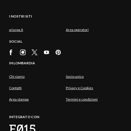
I NOSTRI SITI
ariaspa.it
Area operatori
SOCIAL
IN LOMBARDIA
Chi siamo
Socio unico
Contatti
Privacy e Cookies
Area stampa
Termini e condizioni
INTEGRATO CON