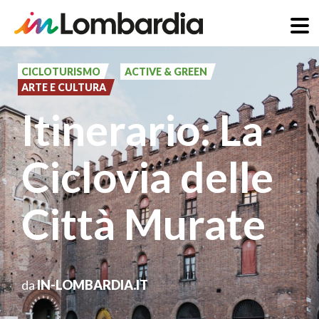
Salta
al
CICLOTURISMO
ACTIVE & GREEN
ARTE E CULTURA
contenuto
Itinerario: La
principale
Ciclovia delle
Città Murate
da
IN-LOMBARDIA.IT