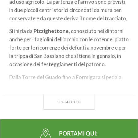
ad uso agricolo. La partenza e l'arrivo sono previsti
in due piccoli centri storici circondati da mura ben
conservate e da queste deriva il nome del tracciato.
Si inizia da
Pizzighettone
, conosciuto nei dintorni
anche per i
fagiolini dell'occhio con le cotenne, piatto
forte per le ricorrenze dei defunti a novembre e per
la trippa di San Bassiano che si tiene in gennaio, in
occasione dei festeggiamenti del patrono.
Dalla
Torre del Guado
fino a
Formigara
si pedala
senza sforzo, tra campi coltivati
e cascine, all'interno di aree naturali protette del
Parco Regionale Adda Sud
.
Questo itinerario è
LEGGI TUTTO
adatto anche ai bambini che pedaleranno volentieri
alla ricerca di qualche falco che nidifica in questa
zona.
PORTAMI QUI: