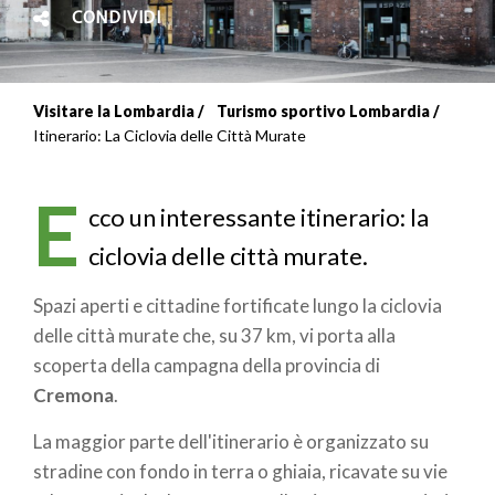
CONDIVIDI
Visitare la Lombardia
Turismo sportivo Lombardia
Briciole
Itinerario: La Ciclovia delle Città Murate
di
E
pane
cco un interessante itinerario: la
ciclovia delle città murate.
Spazi aperti e cittadine fortificate lungo la ciclovia
delle città murate che, su 37 km, vi porta alla
scoperta della campagna della provincia di
Cremona
.
La maggior parte dell'itinerario è organizzato su
stradine con fondo in terra o ghiaia, ricavate su vie