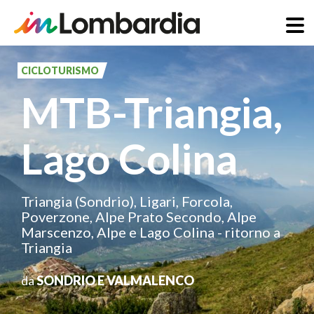
Salta
al
CICLOTURISMO
contenuto
MTB-Triangia,
principale
Lago Colina
Triangia (Sondrio), Ligari, Forcola,
Poverzone, Alpe Prato Secondo, Alpe
Marscenzo, Alpe e Lago Colina - ritorno a
Triangia
da
SONDRIO E VALMALENCO