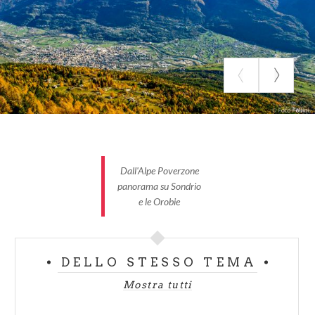
Dislivello totale discese:
1300 m
Lunghezza totale salite:
16,8 km
Lunghezza totale discese:
16,8 km
Lunghezza totale piano:
0 km
Chilometri totali:
33,6 km
Dall'Alpe Poverzone
Pendenza media salita:
8 %
panorama su Sondrio
Pendenza massima salita:
20 %
e le Orobie
Tempo di percorrenza:
3-4 h
Difficoltà:
impegnativo
DELLO STESSO TEMA
Mostra tutti