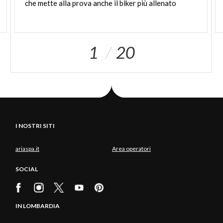
che mette alla prova anche il biker più allenato
1
20
I NOSTRI SITI
ariaspa.it
Area operatori
SOCIAL
IN LOMBARDIA