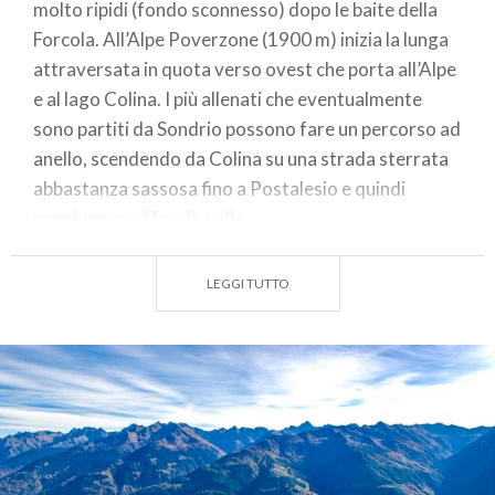
molto ripidi (fondo sconnesso) dopo le baite della
Forcola. All’Alpe Poverzone (1900 m) inizia la lunga
attraversata in quota verso ovest che porta all’Alpe
e al lago Colina. I più allenati che eventualmente
sono partiti da Sondrio possono fare un percorso ad
anello, scendendo da Colina su una strada sterrata
abbastanza sassosa fino a Postalesio e quindi
raggiungere il fondo valle.
(testo e dati tecnici a cura di Federico Pollini -
LEGGI TUTTO
Descrizione e tempi di percorrenza relativi a ebike
ma fattibili anche per MTB muscolari)
Luogo partenza/ritorno:
Triangia 785 m
Luogo arrivo/quota massima:
Alpe e Lago Colina
2085 m
Dislivello totale salite:
1300 m