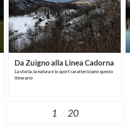
Stallazzo (m 177), centro informativo
dell'Ecomuseo.
Da qui si può decidere di proseguire l'itinerario
ciclabile verso Milano continuando a pedalare lungo
l'alzaia del fiume e percorrendo poi i
Navigli
Milanesi
.
Da
Zuigno
alla
Linea
Cadorna
La
storia,
la
natura
e
lo
sport
caratterizzano
questo
itinerario
1
20