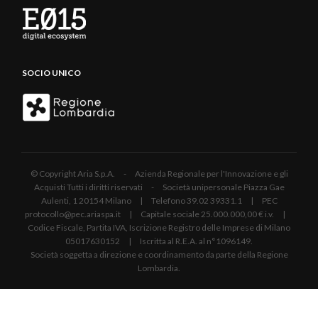
SOCIO UNICO
© Copyright Aria S.p.A. - Azienda Regionale per l'Innovazione e gli
Acquisti Tutti i diritti riservati - Società unipersonale Piazza Gae
Aulenti, 1 20154 Milano | Telefono 39.02 39331.1 | PEC
protocollo@pec.ariaspa.it | Capitale sociale 25.000.000,00 € i.v. |
Codice Fiscale, Partita IVA, Iscrizione Registro delle Imprese di Milano
05017630152 | Iscritta al R.E.A. al n°1096149.
Società soggetta a direzione e coordinamento da parte della Regione
Lombardia.