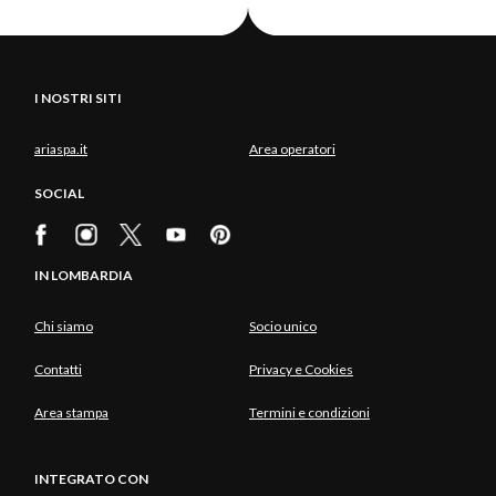
I NOSTRI SITI
ariaspa.it
Area operatori
SOCIAL
IN LOMBARDIA
Chi siamo
Socio unico
Contatti
Privacy e Cookies
Area stampa
Termini e condizioni
INTEGRATO CON