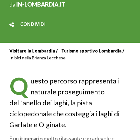
da
IN-LOMBARDIA.IT
CONDIVIDI
Visitare la Lombardia
Turismo sportivo Lombardia
Briciole
In bici nella Brianza Lecchese
di
Q
pane
uesto percorso rappresenta il
naturale proseguimento
dell'anello dei laghi, la pista
ciclopedonale che costeggia i laghi di
Garlate e Olginate.
È un
itinerario
molto rilassante e gradevole e