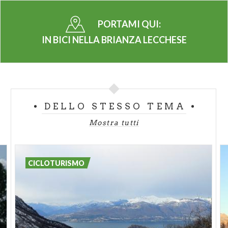
dove è possibile prendere il traghetto ricostruito
PORTAMI QUI:
secondo il progetto di Leonardo Da Vinci, per
attraversare il fiume. Proseguendo lungo l'alzaia in
IN BICI NELLA BRIANZA LECCHESE
direzione sud si trova la grande forra dove sorge la
diga di Robbiate (m 198).
In questa zona inizia l'
Ecomuseo Adda di Leonardo
,
un itinerario composto da 14 tappe di interesse
DELLO STESSO TEMA
storico-culturale.
Mostra tutti
Successivamente raggiungiamo imponente ponte in
ferro di
Paderno d'Adda
, realizzato nel 1899, che
con la sua campata unica collega le province di
CICLOTURISMO
Lecco
e
Bergamo
.
La strada, ora asfaltata, corre lungo l'alzaia fino a
raggiungere la diga di Poiret (m 186) dove
successivamente è possibile raggiungere lo