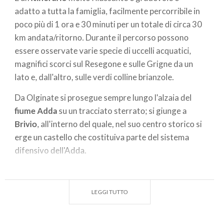
adatto a tutta la famiglia, facilmente percorribile in
poco più di 1 ora e 30 minuti per un totale di circa 30
km andata/ritorno. Durante il percorso possono
essere osservate varie specie di uccelli acquatici,
magnifici scorci sul Resegone e sulle Grigne da un
lato e, dall'altro, sulle verdi colline brianzole.
Da Olginate si prosegue sempre lungo l'alzaia del
fiume Adda
su un tracciato sterrato; si giunge a
Brivio
, all'interno del quale, nel suo centro storico si
erge un castello che costituiva parte del sistema
difensivo dell'Adda.
Immersi nel verde, prosegue la pedalata, seguendo
le anse del fiume, frequentate da molte specie di
LEGGI TUTTO
volatili acquatici.
Dopo qualche chilometro si raggiunge
Imbersago
,