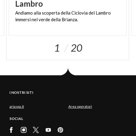
Lambro
Andiamo
alla
scoperta
della
Ciclovia
del
Lambro
immersi
nel
verde
della
Brianza.
1
20
I NOSTRI SITI
ariaspa.it
Area operatori
SOCIAL