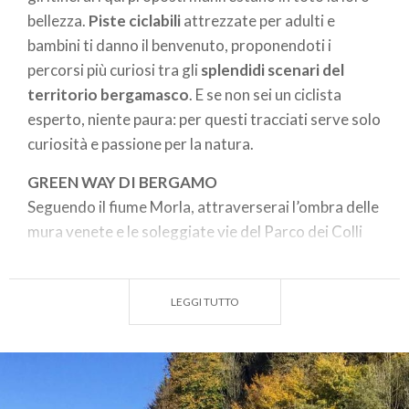
bellezza.
Piste ciclabili
attrezzate per adulti e
bambini ti danno il benvenuto, proponendoti i
percorsi più curiosi tra gli
splendidi scenari del
territorio bergamasco
. E se non sei un ciclista
esperto, niente paura: per questi tracciati serve solo
curiosità e passione per la natura.
GREEN WAY DI BERGAMO
Seguendo il fiume Morla, attraverserai l’ombra delle
mura venete e le soleggiate vie del Parco dei Colli
per raggiungere il Monastero di Valmarina sulla
ciclopedonale che si collega a tutte le altre ciclabili.
LEGGI TUTTO
NUOVA CICLABILE DI ASTINO
Due affascinanti architetture benedettine si
collegano grazie a una nuova pista: dal Monastero
femminile di Valmarina a quello maschile di Astino,