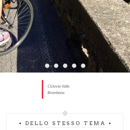
Un lago, tre fiumi e mille sentieri ti
accompagneranno in un suggestivo viaggio tra
terra e acqua, dove scoprirai singolari paesini a
vocazione agricola, antichi borghi e la splendida
pianura bergamasca.
Ciclovia Valle
Brembana
DELLO STESSO TEMA