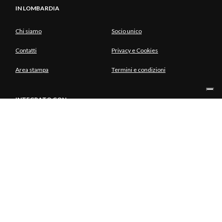
IN LOMBARDIA
Chi siamo
Socio unico
Contatti
Privacy e Cookies
Area stampa
Termini e condizioni
INTEGRATO CON
SOCIO UNICO