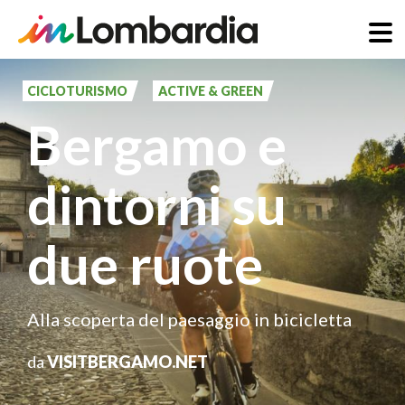
Salta
al
CICLOTURISMO
ACTIVE & GREEN
contenuto
Bergamo e
principale
dintorni su
due ruote
Alla scoperta del paesaggio in bicicletta
da
VISITBERGAMO.NET