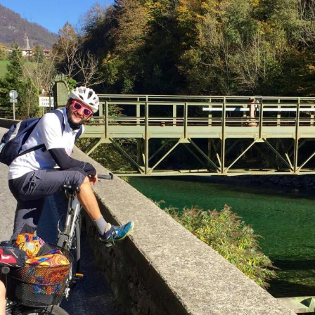
storia e natura si fondono nel viaggio.
CLUSONE VALLE SERIANA
Partirai dai piedi delle montagne e costeggerai il
fiume Serio fino a raggiungere un sentiero unico che,
tra antichi ponti medievali e curiosi passaggi, ti
porterà a Clusone, cuore della Val Seriana.
VALLE BREMBANA
Pedala alla scoperta di questa valle
seguendol’antico tracciato ferroviario che
l’attraversava! Il tuo viaggio ti porterà fino a Piazza
Brembana. Questo non prima di averti condotto
lungo il caratteristico tratto che fiancheggia il fiume
Brembo percorrendo suggestive gallerie e paesaggi
che ti incanteranno con scorci di infinita bellezza.
CICLABILE DEI LAGHI