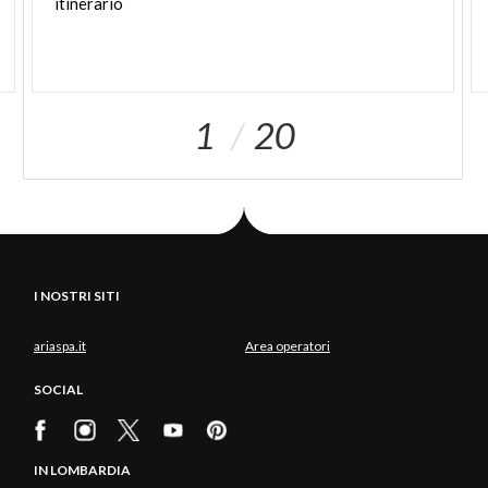
itinerario
1
20
I NOSTRI SITI
ariaspa.it
Area operatori
SOCIAL
IN LOMBARDIA