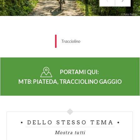
Lunghezza totale salite:
10 km
Lunghezza totale discese:
10,3 km
Lunghezza totale piano:
4,7 km
Chilometri totali:
25 km
Pendenza media salita:
7 %
Tracciolino
Pendenza massima salita:
12 %
Tempo di percorrenza:
2-3 h
Difficoltà:
medio
PORTAMI QUI:
MTB: PIATEDA, TRACCIOLINO GAGGIO
DELLO STESSO TEMA
Mostra tutti