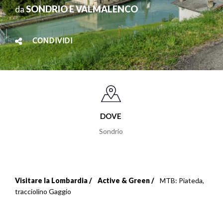
da
SONDRIO E VALMALENCO
CONDIVIDI
DOVE
Sondrio
Visitare la Lombardia
Active & Green
MTB: Piateda,
Briciole
tracciolino Gaggio
di