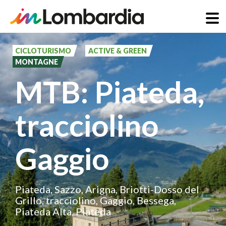
Salta
al
CICLOTURISMO
ACTIVE & GREEN
MONTAGNE
contenuto
MTB: Piateda,
principale
tracciolino
Gaggio
Piateda, Sazzo, Arigna, Briotti-Dosso del
Grillo, tracciolino, Gaggio, Bessega,
Piateda Alta, Piateda