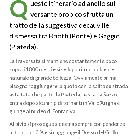
Q
pane
uesto itinerario ad anello sul
versante orobico sfrutta un
tratto della suggestiva decauville
dismessa tra Briotti (Ponte) e Gaggio
(Piateda).
La traversata si mantiene costantemente poco
sopra i 1000 metri e si sviluppa in un ambiente
naturale di grande bellezza. Ovviamente prima
bisogna raggiungere la quota con la salita su strada
asfaltata che parte da
Piateda
, passa da Sazzo,
entra dopo alcuni ripidi tornanti in Val d’Arigna e
giunge al nucleo di Fontaniva.
Al bivio si prosegue a destra sempre con pendenze
attorno a 10 % e si raggiunge il Dosso del Grillo