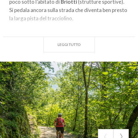
poco sotto l’abitato di
Briotti
(strutture sportive).
Si pedala ancora sulla strada che diventa ben presto
la larga pista del tracciolino.
La successiva traversata di cinque chilometri si
sviluppa tra abetaie, vallette, torrenti e vecchie
LEGGI TUTTO
strutture idriche quali ponti e briglie. Si giunge
quindi sopra il bacino artificiale di Gaggio e si inizia
la discesa su strada asfaltata per tornare a Piateda.
(testo e dati tecnici a cura di Federico Pollini -
Descrizione e tempi di percorrenza relativi a ebike ma
fattibili anche per MTB muscolari)
Luogo partenza/ritorno:
Piateda 310 m
Luogo arrivo/quota massima:
Gaggio 1050 m
Dislivello totale salite:
740 m
Dislivello totale discese:
740 m