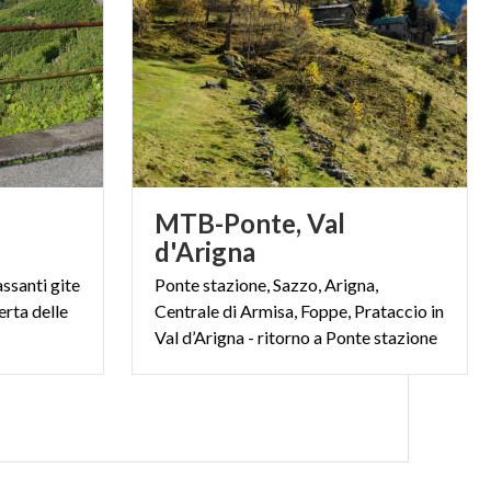
na bella
 protette e
e Mutiae
,
MTB-Ponte, Val
ta dal mercato,
d'Arigna
i sentita di
ssanti gite
Ponte stazione, Sazzo, Arigna,
rienza.
perta delle
Centrale di Armisa, Foppe, Prataccio in
Val d’Arigna - ritorno a Ponte stazione
muoversi e per
ozione. In bici,
ze sono tutto