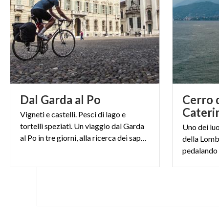
prima volta di 
escursione gu
Scoprire un ter
Durante il tour i
delimitate dall
Dal
Garda
al
Po
Cerro 
l’antica
Laus P
Cateri
il
Duomo di Lod
Vigneti e castelli. Pesci di lago e
tortelli speziati. Un viaggio dal Garda
Uno dei luo
poter girare su 
al Po in tre giorni, alla ricerca dei sapori della tradizione
della Lomb
In sella alla sc
La bici, l’ho ca
trascorrere qual
infatti, si può 