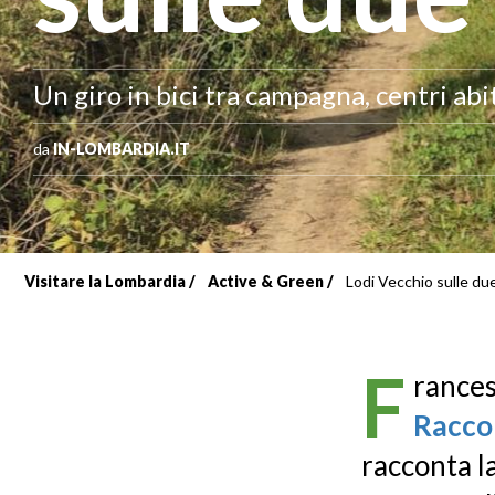
Un giro in bici tra campagna, centri abi
da
IN-LOMBARDIA.IT
Visitare la Lombardia
Active & Green
Lodi Vecchio sulle du
Briciole
di
F
rances
pane
Racco
racconta la