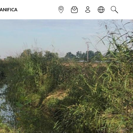
IANIFICA
INFOPOINT
NEWSLETTER
ISCRIVITI
LINGUA
CERCA