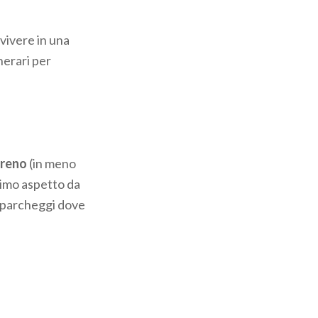
vivere in una
inerari per
treno
(in meno
primo aspetto da
i parcheggi dove
icinarvi a