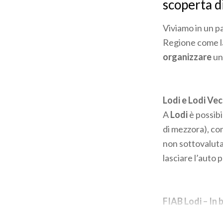
scoperta d
Viviamo in un p
Regione come l
organizzare
un
Lodi e Lodi Vec
A
Lodi
è possibi
di mezzora), co
non sottovaluta
lasciare l’auto 
FIAB Lodi – In b
Se siete
amanti