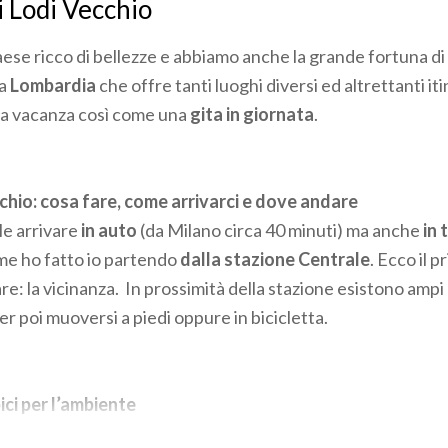
i Lodi Vecchio
aese ricco di bellezze e abbiamo anche la grande fortuna di 
a
Lombardia
che offre tanti luoghi diversi ed altrettanti it
a vacanza così come una
gita in giornata
.
chio: cosa fare, come arrivarci e dove andare
le arrivare
in auto
(da Milano circa 40 minuti) ma anche
in 
me ho fatto io partendo
dalla stazione Centrale
. Ecco il 
re: la vicinanza. In prossimità della stazione esistono amp
per poi muoversi a piedi oppure in bicicletta.
ici per l’ambiente
 delle due ruote
o, più semplicemente, se vi andasse di avv