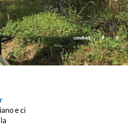
condividi
r
iano e ci
lla