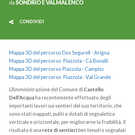
da
SONDRIO E VALMALENCO
CONDIVIDI
Mappa 3D del percorso Dos Segurell - Arigna
Mappa 3D del percorso Piazzola - Cà Bonalli
Mappa 3D del percorso Piazzola - Campisc
Mappa 3D del percorso Piazzola - Val Grande
L’Amministrazione del Comune di
Castello
Dell’Acqua
ha recentemente effettuato degli
importanti lavori sui sentieri del suo territorio, che
sono stati mappati, puliti e dotati di segnaletica
verticale e orizzontale, per migliorarne la fruibilità. Il
risultato è una
rete di sentieri
ben tenuti e segnalati