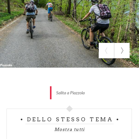
diventa sterrata con fondo buono. La pendenza è
prevalentemente attorno al 7/8 % con tratti più
tranquilli e altri più duri fin oltre il 10%.
Si può evitare la fatica salendo in auto fino piccolo
parcheggio di Cà Gianni
(quota 860 m) e fino
all’Alpe Piazzola acquistando il permesso di €5
presso il bar a San Giacomo, a destra appena dopo
aver attraversato l’Adda provenendo dalla statale.
Salita a Piazzola
DELLO STESSO TEMA
Mostra tutti