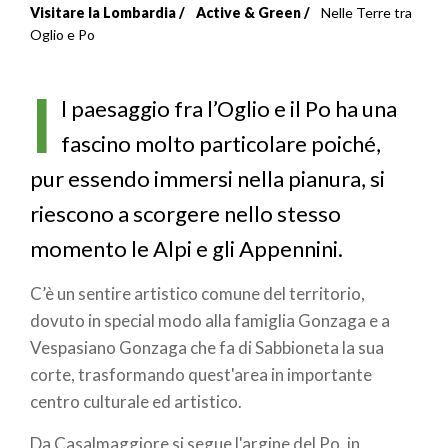
Visitare la Lombardia
Active & Green
Nelle Terre tra
Briciole
Oglio e Po
di
I
pane
l paesaggio fra l’Oglio e il Po ha una
fascino molto particolare poiché,
pur essendo immersi nella pianura, si
riescono a scorgere nello stesso
momento le Alpi e gli Appennini.
C’è un sentire artistico comune del territorio,
dovuto in special modo alla famiglia Gonzaga e a
Vespasiano Gonzaga che fa di Sabbioneta la sua
corte, trasformando quest'area in importante
centro culturale ed artistico.
Da Casalmaggiore si segue l'argine del Po, in