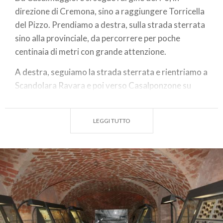
direzione di Cremona, sino a raggiungere Torricella
del Pizzo. Prendiamo a destra, sulla strada sterrata
sino alla provinciale, da percorrere per poche
centinaia di metri con grande attenzione.
A destra, seguiamo la strada sterrata e rientriamo a
Scandolara Ravara e poi verso Casalponzone su
strada secondaria sino a raggiungere Solarolo
Rainerio.
LEGGI TUTTO
Da qui si segue la ciclabile fino a San Giovanni in
Croce e, superata la ferrovia, si prende a destra sino
alla periferia di Rivarolo Mantovano Proseguendo
arriviamo nel centro di Rivarolo del Re e andiamo
verso la zona industriale, al termine della quale inizia
la strada sterrata.
Al primo incrocio andiamo a destra fino al centro di