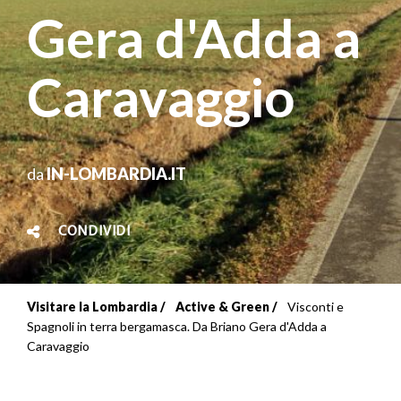
Gera d'Adda a
Caravaggio
da
IN-LOMBARDIA.IT
CONDIVIDI
Visitare la Lombardia
Active & Green
Visconti e
Briciole
Spagnoli in terra bergamasca. Da Briano Gera d'Adda a
Caravaggio
di
pane