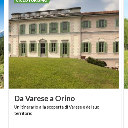
CICLOTURISMO
Museo Contadino di Santa Cristina
Il Museo Contadino della Bassa Pavese è stato
fondato nel 1984 da un gruppo di cittadini di Santa
Cristina e Bissone appassionati di storia, tradizioni
locali e del mondo contadino. Il Museo conserva
oltre 2.000 attrezzi ordinati per tipologia d'attività.
Geolocalizzazione su mappa: 45.15653, 9.40156
Terme di Miradolo
Le Terme delle Saline di Miradolo sono un centro
benessere immerso nel verde. Offrono grandi spazi
all’aperto, punti di ristoro per giornate in famiglia e
fonti termali di acque sulfuree terapeutiche.
Da
Varese
a
Orino
Geolocalizzazione su mappa: 45.1886, 9.42261
Un
itinerario
alla
scoperta
di
Varese
e
del
suo
Collina del vino di San Colombano al Lambro
territorio
La Collina di San Colombano è stata nel tempo terra