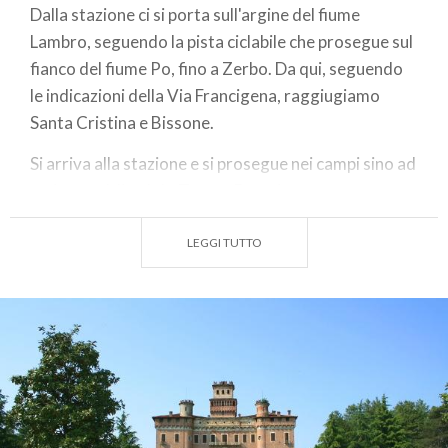
Dalla stazione ci si porta sull'argine del fiume
Lambro, seguendo la pista ciclabile che prosegue sul
fianco del fiume Po, fino a Zerbo. Da qui, seguendo
le indicazioni della Via Francigena, raggiugiamo
Santa Cristina e Bissone.
Si arriva alla stazione e si prosegue nei campi sino ad
arrivare a Miradolo Terme. Da qui un percorso
secondario ci fa salire sul colle di San Colombano
per poi scendere ad arrivare allo stop, sulla strada
LEGGI TUTTO
Provinciale, dove giriamo a destra e poi subito a
sinistra in direzione del Castello di Chignolo Po.
Raggirato il Castello prendiamo Via Lambrinia e da
qui il percorso ci condurrà al punto di partenza.
ITINERARIO
Distanza:48 km