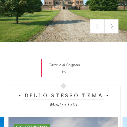
Difficoltà: facile
Fondo stradale: asfalto e sterrato
Dislivello:+ 290 m, -287 m (Pendenza max:7.7%, -
11.4%; Pendio medio: 0.8%, -0.9%)
Adatto a: tutti
Tipologia di bicicletta consigliata: MTB e ibrida
Durata media: 4 h ca.
ALCUNI PUNTI DI INTERESSE
Castello di Chignolo
Po
Castello di Chignolo Po
Fu fatto costruire da Re Liutprando intorno al 740
d.C., quando Pavia era capitale dei Longobardi. Re
DELLO STESSO TEMA
Berengario lo donò, poi, ai monaci benedettini. Al
Settecento risale l’aspetto attuale come anche gli
Mostra tutti
stucchi e i dipinti delle sale.
Geolocalizzazione su mappa: 45.15814, 9.49243