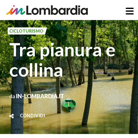
Salta
al
CICLOTURISMO
contenuto
Tra pianura e
principale
collina
da
IN-LOMBARDIA.IT
CONDIVIDI