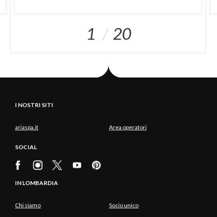
di conquista a causa della sua strategica posizione.
Le caratteristiche del terreno fanno della collina un
ambiente ideale per la coltivazione della vite.
1
20
Geolocalizzazione su mappa: 45.17752, 9.46806
I NOSTRI SITI
ariaspa.it
Area operatori
SOCIAL
IN LOMBARDIA
Chi siamo
Socio unico