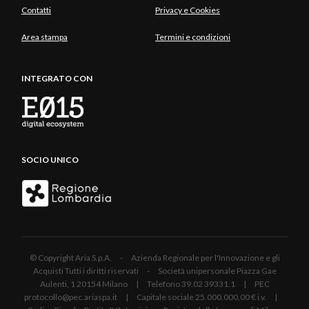
Contatti
Privacy e Cookies
Area stampa
Termini e condizioni
INTEGRATO CON
SOCIO UNICO
© Copyright Aria S.p.A. - Azienda Regionale per l'Innovazione e gli
Acquisti Tutti i diritti riservati - Società unipersonale Piazza Gae
Aulenti, 1 20154 Milano | Telefono 39.02 39331.1 | PEC
protocollo@pec.ariaspa.it | Capitale sociale 25.000.000,00 € i.v. |