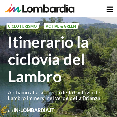
Salta
al
CICLOTURISMO
ACTIVE & GREEN
contenuto
Itinerario la
principale
ciclovia del
Lambro
Andiamo alla scoperta della Ciclovia del
Lambro immersi nel verde della Brianza.
da
IN-LOMBARDIA.IT