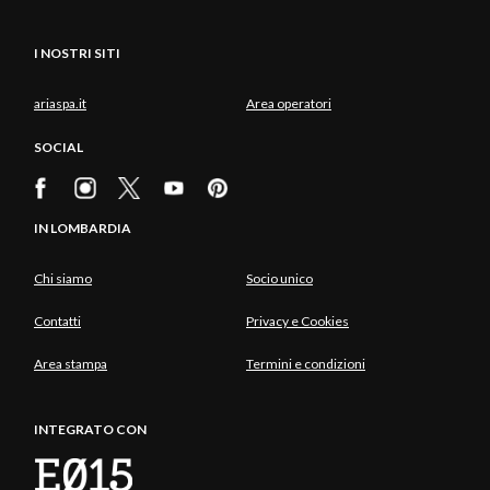
I NOSTRI SITI
ariaspa.it
Area operatori
SOCIAL
IN LOMBARDIA
Chi siamo
Socio unico
Contatti
Privacy e Cookies
Area stampa
Termini e condizioni
INTEGRATO CON