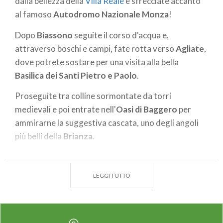
dalla bellezza della
Villa Reale
e sfrecciate accanto
al famoso
Autodromo Nazionale Monza
!
Dopo
Biassono
seguite il corso d'acqua e,
attraverso boschi e campi, fate rotta verso
Agliate
,
dove potrete sostare per una visita alla bella
Basilica dei Santi Pietro e Paolo
.
Proseguite tra colline sormontate da torri
medievali e poi entrate nell'
Oasi di Baggero
per
ammirarne la suggestiva cascata, uno degli angoli
più belli della
Brianza
.
Grazie ad una comoda pista ciclabile raggiungerete
in sicurezza il
Lago di Alserio
per poi tornare su
LEGGI TUTTO
strada asfaltata e conquistare l'ultima tappa
dell'itinerario:
Erba
.
Dopo una pausa di ristoro, se avrete ancora energie,