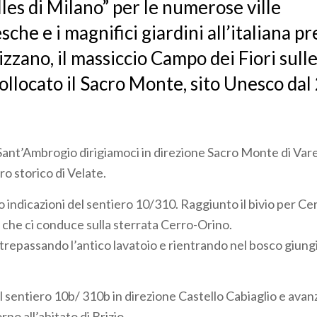
lles di Milano” per le numerose ville
che e i magnifici giardini all’italiana p
izzano, il massiccio Campo dei Fiori sulle
collocato il Sacro Monte, sito Unesco dal
 Sant’Ambrogio dirigiamoci in direzione Sacro Monte di Va
tro storico di Velate.
 indicazioni del sentiero 10/310. Raggiunto il bivio per C
a che ci conduce sulla sterrata Cerro-Orino.
repassando l’antico lavatoio e rientrando nel bosco giung
 sentiero 10b/ 310b in direzione Castello Cabiaglio e avanz
orno all’abitato di Brizio.