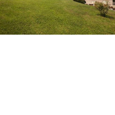
izzata verso la fine del’600, la seconda, ottocentesca, è ca
in stile neogotico e le scuderie, oggi ospitano delle sale 
eponti.it/index.phtml
za a Varese
colle di Biumo l’edificio fu edificato durante il ‘700 e venne
l’interno dell’area si trova un magnifico giardino all’italia
e alla francese. Nella residenza vi è una collezione d’arte
ndoambiente.it/luoghi/villa-e-collezione-panza
2 283960
se a Varese