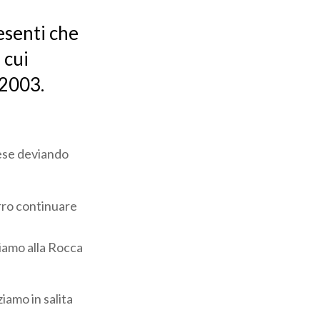
resenti che
 cui
 2003.
rese deviando
erro continuare
iamo alla Rocca
iamo in salita