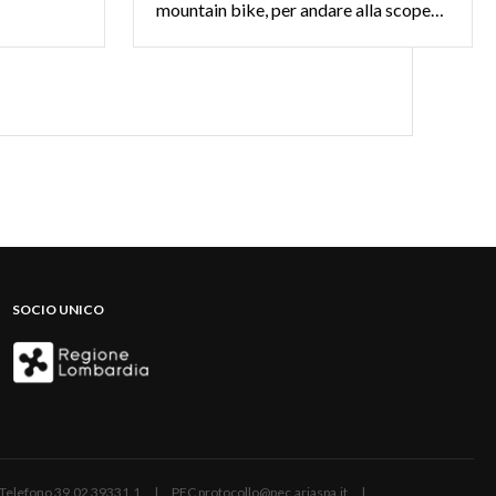
mountain bike, per andare alla scoperta dei mestieri di un tempo e di panorami mozzafiato.
SOCIO UNICO
ano | Telefono 39.02 39331.1 | PEC protocollo@pec.ariaspa.it |