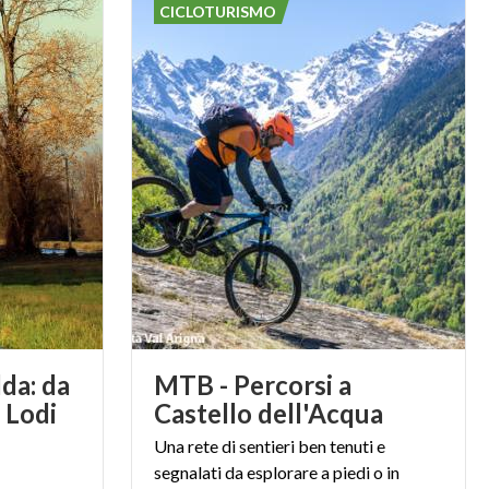
CICLOTURISMO
Monte
Lombardia ed
o-di-varese-le-
dda: da
MTB - Percorsi a
 Lodi
Castello dell'Acqua
cedente
era di
Una rete di sentieri ben tenuti e
segnalati da esplorare a piedi o in