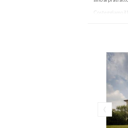
Costeggiamo il l
e da li percorria
ITINERARIO
Distanza:
28.6
Difficoltà:
Med
Fondo stradale
Dislivello:
+105
Adatto a
: Uten
Tipologia di bi
Durata media
:
ALCUNI PUNTI
Villa Ponti a V
Il complesso com