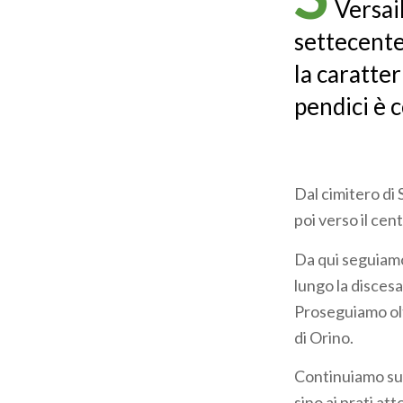
Versai
settecentes
la caratter
pendici è 
Dal cimitero di
poi verso il cen
Da qui seguiamo
lungo la disces
Proseguiamo olt
di Orino.
Continuiamo sul
sino ai prati att