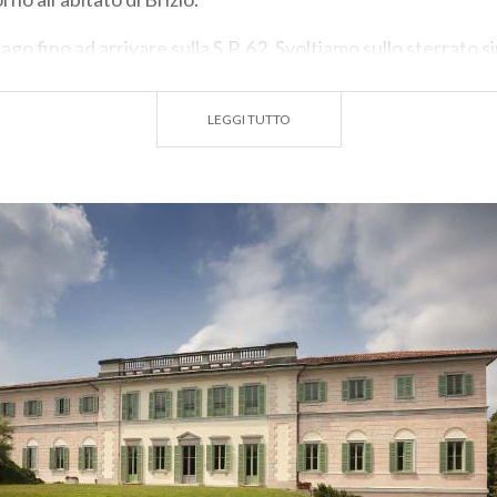
ago fino ad arrivare sulla S.P. 62. Svoltiamo sullo sterrato 
mo l’ultimo tratto in salita che ci riporta al punto di partenz
LEGGI TUTTO
 km
ia
:
Asfalto e sterrato
0 m, -1048 m (Pendenza max: 25.7%, - 30.2% Pendio medio
ti allenati
cicletta consigliata:
MTB e ibrida
 2 h ca
 DI INTERESSE
arese
prende tre edifici: la Villa Napoleonica, la villa Andrea Pont