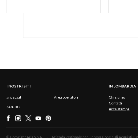
Info utili:
http://www.com
aggiuntivi/ind
I NOSTRI SITI
IN LOMBARDIA
ariaspa.it
Area operatori
Chi siamo
Contatti
SOCIAL
Area stampa
© Copyright Aria S.p.A. - Azienda Regionale per l'Innovazione e gli Acquisti