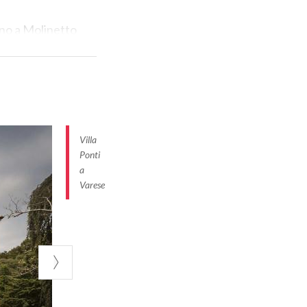
sino a Molinetto
a.
Villa
Ponti
:5.4%, -6.3%)
a
Varese
i e le sellerie.