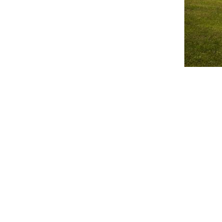
La prima fu real
un corpo cubico 
Info utili:
http://www.vill
Villa Litta Pan
Posizionato sul 
rimaneggiato. Al
con tre parterr
Info utili:
https://www.fo
Telefono: 033
Palazzo Esten