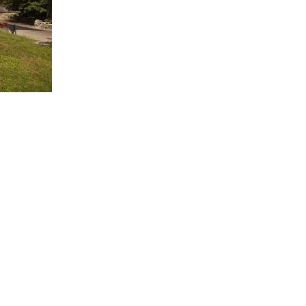
ratterizzata da
per conferenze.
 più volte
na e un parco
 contemporanea.