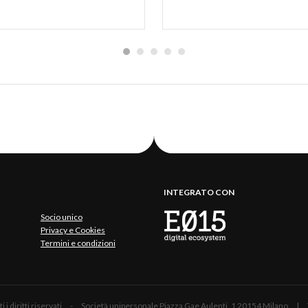
une.orino.va.it/c012110/zf/index.php/servizi-
ex/index/idtesto/20014
INTEGRATO CON
Socio unico
Privacy e Cookies
Termini e condizioni
 Tutti i diritti riservati - Società unipersonale Piazza Gae Aulenti, 1 20154 Mil