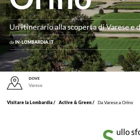
Un itinerario alla scoperta di Varese e d
da
IN-LOMBARDIA.IT
DOVE
Varese
Visitare la Lombardia
Active & Green
Da Varese a Orino
Briciole
di
S
ullo sf
pane