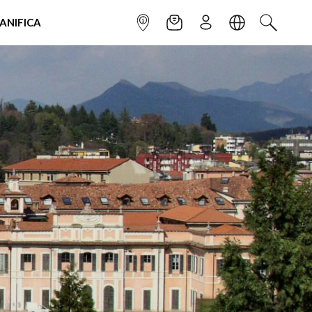
IANIFICA
INFOPOINT
NEWSLETTER
ISCRIVITI
LINGUA
CERCA