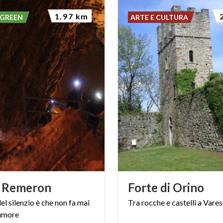
1.97 km
 GREEN
ARTE E CULTURA
Remeron
Forte
di
Orino
del
silenzio
è
che
non
fa
mai
Tra
rocche
e
castelli
a
Varese
umore