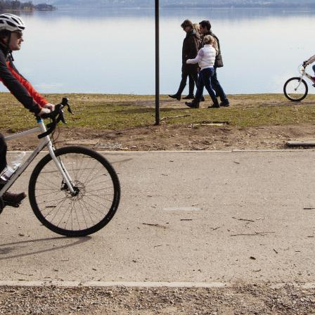
incee, le mulattiere e gli osservatori della Linea Cadorna, 
ostruita lungo il confine italo-svizzero a fine XIX secolo.
e si dissolvono, lungo la
Valcuvia
, all’ingresso di Villa Del
gioiello settecentesco circondato da un grande parco a ter
 di delizie pretende una sosta per la grandiosità della Corte d
. Nel roseto, di recente progettazione, concepito come un 
iscono varietà non più in coltivazione.
ci, si pedala in leggera salita verso il territorio di
Monte C
 con riserve naturali, un osservatorio astronomico e il co
nerario mariano di 2 chilometri di acciottolato e cappelle 
concezione medievale. Giunti a Orino, con la sua bella Rocc
nta un lungo saliscendi nel bosco. I ciclisti qui sono davver
rietà del percorso e dal traffico ridotto.
o
, affacciato su un laghetto, dove inizia l’agevole salita della