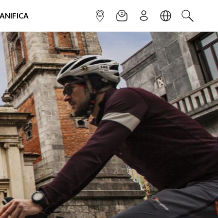
IANIFICA
INFOPOINT
NEWSLETTER
ISCRIVITI
LINGUA
CERCA