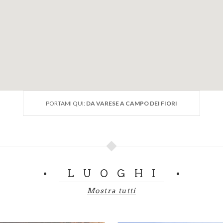
km
faltate
 con cambio e da corsa
zo a novembre
e
PORTAMI QUI:
DA VARESE A CAMPO DEI FIORI
LUOGHI
Mostra tutti