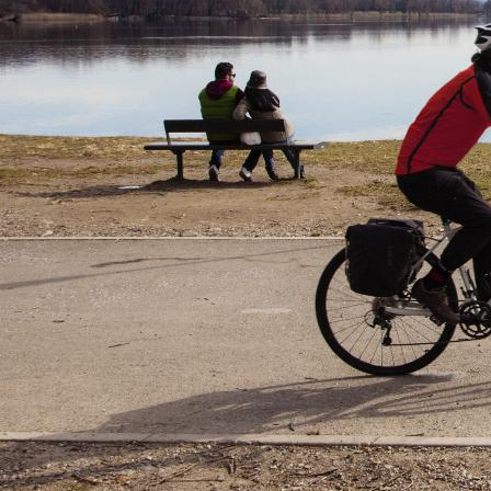
nascondono le tr
fortificazioni c
Le ombre bellich
a Casalzuigno, 
dal FAI, la villa
salone da ballo
della rosa, fior
Nuovamente in bi
Parco Regionale
Sacro Monte, iti
monte sacro di 
secolo, si affro
attratti dalla va
Ecco poi
Brinzi