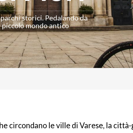
 parchi storici. Pedalando da
n piccolo mondo antico
he circondano le ville di Varese, la città-