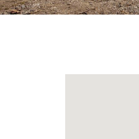
scollina quasi s
ritorno fino a Va
La prima dimora
giochi d’acqua,
Poco oltre si t
collezione di ar
Nature: installa
co-autrice e sp
ennesimo richiam
non si faranno 
mondo.
-
In giornata
Difficoltà:
medio