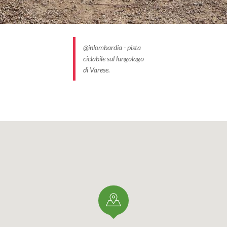
enza accorgersene e, volendo, ti puoi buttare a capofitto sul
rese senza più toccare i pedali (i freni sì, però).
 storica con giardino che s’incontra è
Villa Toeplitz
, con s
@inlombardia - pista
 alberi monumentali provenienti da tutto il mondo e aree pi
ciclabile sul lungolago
di Varese.
rova l’ottocentesca
Villa Panza
di proprietà del FAI. Scrigno
te contemporanea, il suo parco è anche scenario di un proge
zioni di Land Art realizzate con pietre e tronchi, in dialogo 
ettatrice. Alcune delle opere sono, casualmente, a forma di
o alla bicicletta. Le fatiche della giornata finiscono qui. Sol
mancare l’ascesa alla vetta del Campo dei Fiori. Quasi da ca
-facile