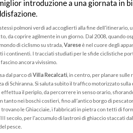
miglior introduzione a una giornata in bi
disfazione.
tessi polmoni verdi ad accoglierti alla fine dell’itinerario, 
tto, da coprire agilmente in un giorno. Dal 2008, quando osp
mondo di ciclismo su strada,
Varese
è nel cuore degli appas
i i continenti. I tracciati studiati per le sfide ciclistiche po
 fascino ancora vivissimo.
esa dal parco di
Villa Recalcati
, in centro, per planare sulle r
a di Schiranna. Si saluta subito il traffico motorizzato sulla 
effettua il periplo, da percorrere in senso orario, sfiorando 
 in tanto nei boschi costieri, fino all’antico borgo di pescato
 trovano le Ghiacciaie, i fabbricati in pietra con tetti di fo
VIII secolo, per l’accumulo di lastroni di ghiaccio staccati dal
del pesce.