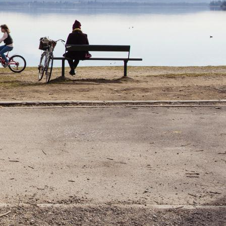
la cerniera di
la Porta Bozzolo,
razze. Tutelata
’onore e il
museo di storia
ampo dei Fiori
,
mplesso del
sorto su un
a del XII
o numerosi,
 Rasa. Si