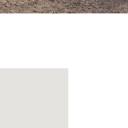
la via del
pettacolari
cnic attrezzate.
 di una
tto di Art in
con la natura,
 ruota,
o i più allenati
mpioni del