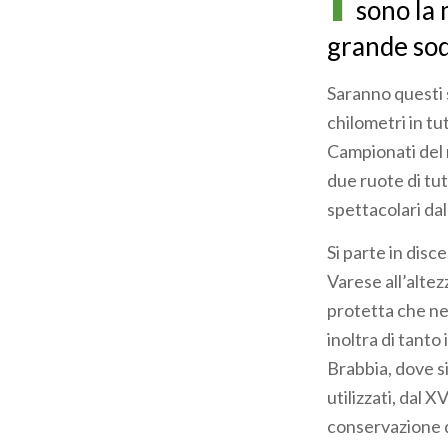
sono la 
grande sod
Saranno questi s
chilometri in tu
Campionati del 
due ruote di tutt
spettacolari dal
Si parte in disc
Varese all’altezz
protetta che ne 
inoltra di tanto
Brabbia, dove si
utilizzati, dal X
conservazione 