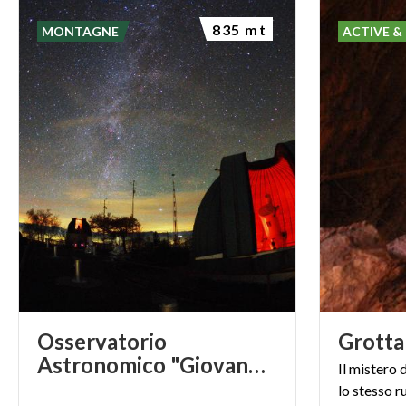
835 mt
MONTAGNE
ACTIVE &
Osservatorio
Grotta
Astronomico "Giovanni Virginio Schiaparelli"
Il
mistero
lo
stesso
r