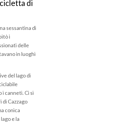
cicletta di
una sessantina di
itò i
sionati delle
rtavano in luoghi
ive del lago di
ciclabile
i canneti. Ci si
ri di Cazzago
rma conica
 lago e la