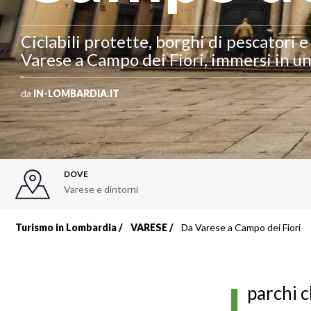
Ciclabili protette, borghi di pescatori e
Varese a Campo dei Fiori, immersi in u
da
IN-LOMBARDIA.IT
DOVE
Varese e dintorni
Turismo in Lombardia
VARESE
Da Varese a Campo dei Fiori
Briciole
di
I
parchi c
pane