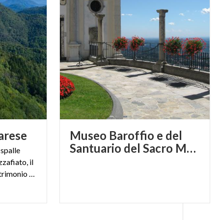
arese
Museo Baroffio e del
Santuario del Sacro Monte sopra Varese
 spalle
zafiato, il
Sacro Monte di Varese è Patrimonio Unesco