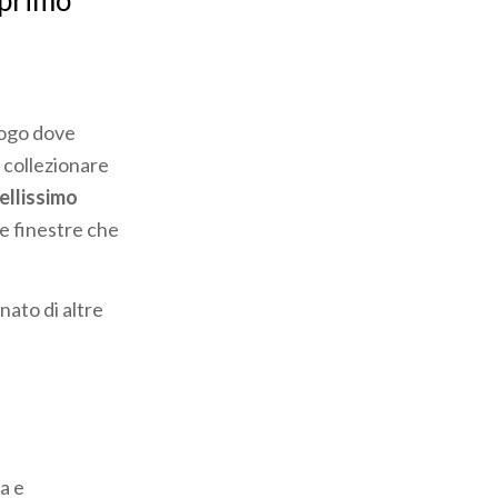
l primo
uogo dove
r collezionare
ellissimo
se finestre che
nato di altre
a e