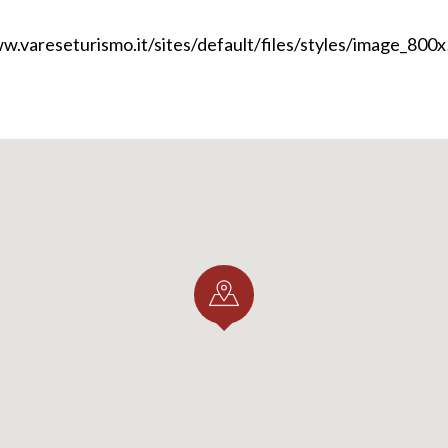
:
 experience e il tuo soggiorno sul territorio varesino.
arone