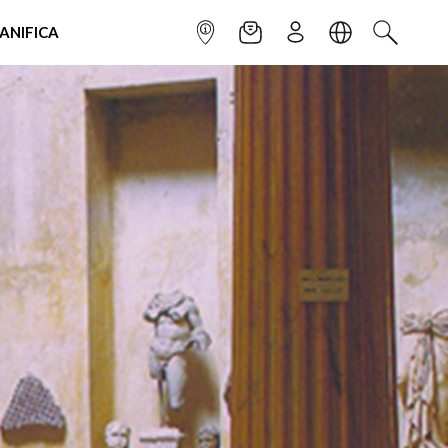
IANIFICA
INFOPOINT
NEWSLETTER
ISCRIVITI
LINGUA
CERCA