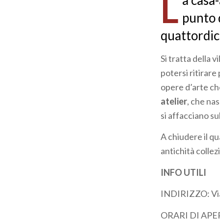
L
a casa-
pane
punto 
quattordic
Si tratta della 
potersi ritirare
opere d’arte che
atelier
, che na
si affacciano su
A chiudere il qu
antichità collezi
INFO UTILI
INDIRIZZO: Via
ORARI DI APER