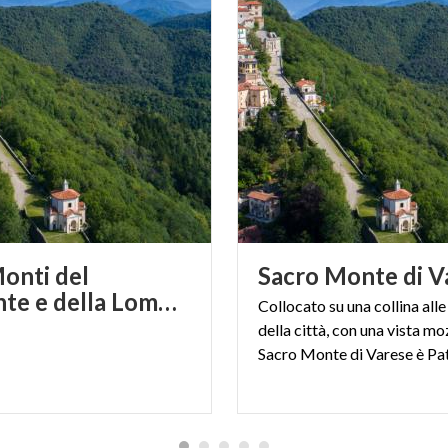
Monti del
Sacro
Monte
di
V
Piemonte e della Lombardia
Collocato su una collina alle
della città, con una vista moz