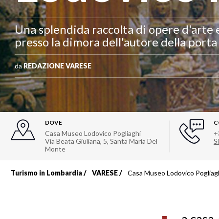
Una splendida raccolta di opere d'arte 
presso la dimora dell'autore della port
da
REDAZIONE VARESE
DOVE
C
Casa Museo Lodovico Pogliaghi
+
Via Beata Giuliana, 5
,
Santa Maria Del
Si
Monte
Turismo in Lombardia
VARESE
Casa Museo Lodovico Pogliag
Briciole
di