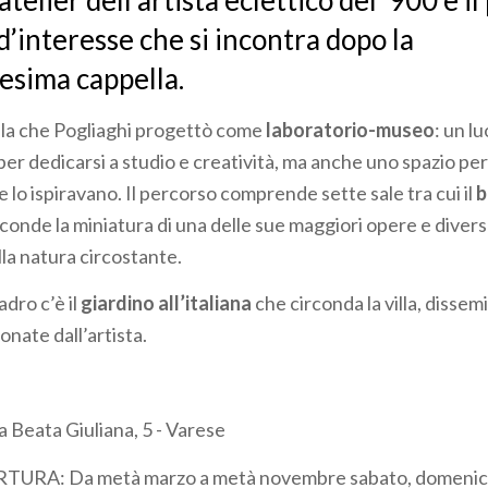
atelier dell’artista eclettico del ‘900 è i
d’interesse che si incontra dopo la
esima cappella.
villa che Pogliaghi progettò come
laboratorio-museo
: un l
 per dedicarsi a studio e creatività, ma anche uno spazio pe
 lo ispiravano. Il percorso comprende sette sale tra cui il
b
sconde la miniatura di una delle sue maggiori opere e diver
lla natura circostante.
adro c’è il
giardino all’italiana
che circonda la villa, dissemi
onate dall’artista.
 Beata Giuliana, 5 - Varese
TURA: Da metà marzo a metà novembre sabato, domenic