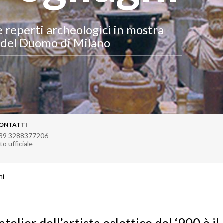
e reperti archeologici in mostra
a del Duomo di Milano
ONTATTI
39 3288377206
to ufficiale
hi