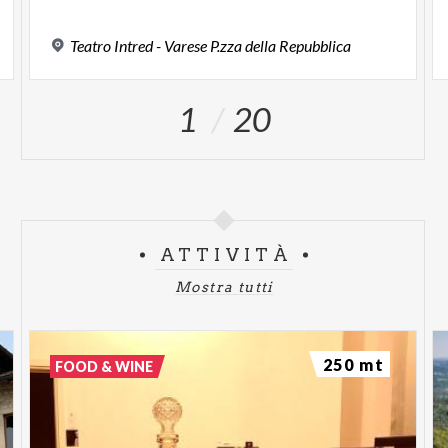
Teatro
Intred
-
Varese
P.zza
della
Repubblica
1
20
ATTIVITÀ
Mostra tutti
250 mt
FOOD & WINE