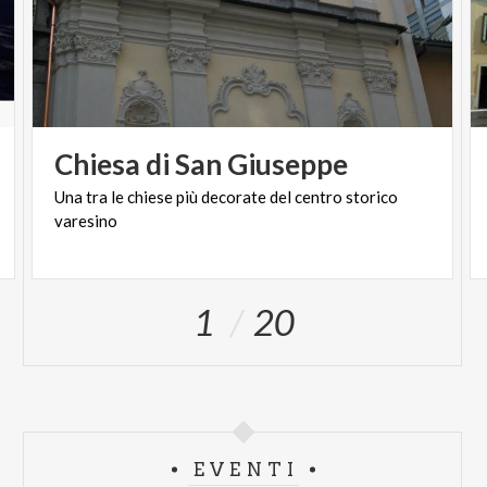
Chiesa
di
San
Giuseppe
Una
tra
le
chiese
più
decorate
del
centro
storico
varesino
1
20
EVENTI