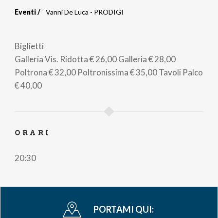
Eventi
Vanni De Luca - PRODIGI
Briciole
di
Biglietti
pane
Galleria Vis. Ridotta
€ 26,00
Galleria
€ 28,00
Poltrona
€ 32,00
Poltronissima
€ 35,00
Tavoli Palco
€ 40,00
ORARI
20:30
PORTAMI QUI: