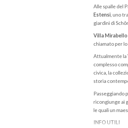
Alle spalle del 
Estensi
, uno tr
giardini di Sch
Villa Mirabello
chiamato per lo 
Attualmente la V
complesso compr
civica, la collez
storia contemp
Passeggiando per
ricongiunge ai g
le quali un mae
INFO UTILI