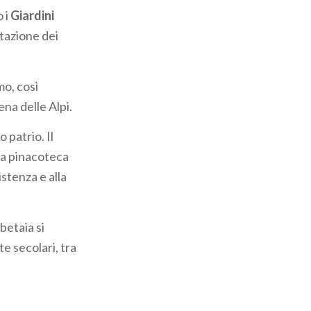
o i
Giardini
mitazione dei
mo, così
ena delle Alpi.
 patrio. Il
la pinacoteca
istenza e alla
betaia si
e secolari, tra