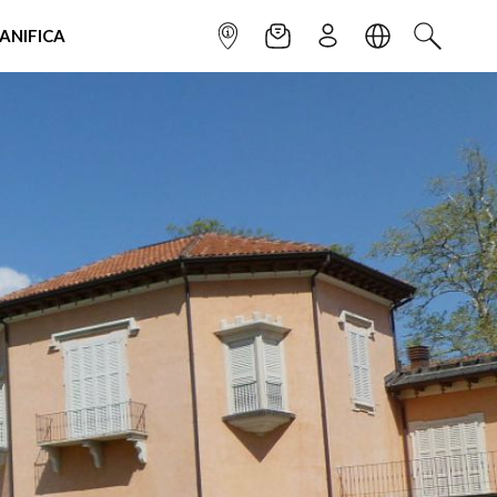
IANIFICA
INFOPOINT
NEWSLETTER
ISCRIVITI
LINGUA
CERCA