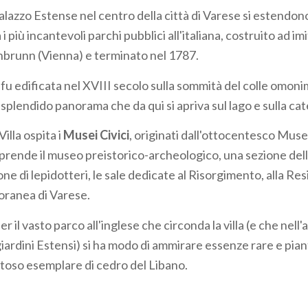
Palazzo Estense nel centro della città di Varese si estendon
a i più incantevoli parchi pubblici all'italiana, costruito ad i
ônbrunn (Vienna) e terminato nel 1787.
fu edificata nel XVIII secolo sulla sommità del colle omoni
splendido panorama che da qui si apriva sul lago e sulla cat
illa ospita i
Musei Civici
, originati dall'ottocentesco Museo
ende il museo preistorico-archeologico, una sezione del
ione di lepidotteri, le sale dedicate al Risorgimento, alla Res
oranea di Varese.
 il vasto parco all'inglese che circonda la villa (e che nell'a
iardini Estensi) si ha modo di ammirare essenze rare e piant
stoso esemplare di cedro del Libano.