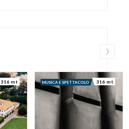
316 mt
316 mt
MUSICA E SPETTACOLO