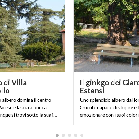
o di Villa
Il ginkgo dei Giar
llo
Estensi
o albero domina il centro
Uno splendido albero dal lo
Varese e lascia a bocca
Oriente capace di stupire e
aperta chiunque si trovi sotto la sua imponente chioma.
emozionare con i suoi colori