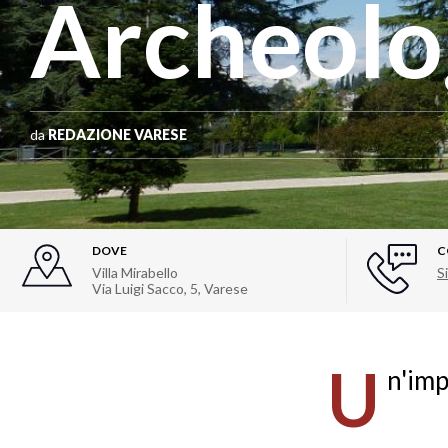
Archeolo
da
REDAZIONE VARESE
DOVE
C
Villa Mirabello
Si
Via Luigi Sacco, 5
,
Varese
U
n'imp