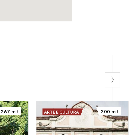
267 mt
300 mt
ARTE E CULTURA