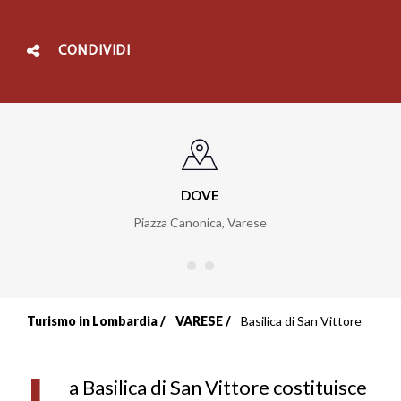
CONDIVIDI
DOVE
Piazza Canonica
,
Varese
Turismo in Lombardia
VARESE
Basilica di San Vittore
Briciole
di
L
a Basilica di San Vittore costituisce