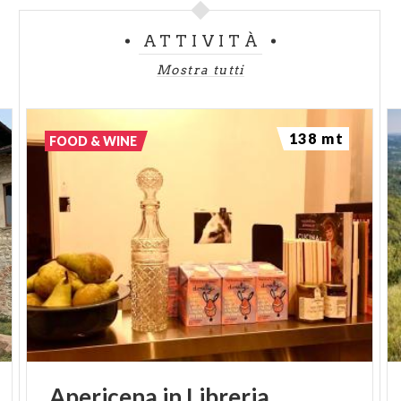
ATTIVITÀ
Mostra tutti
138 mt
FOOD & WINE
Apericena
in
Libreria