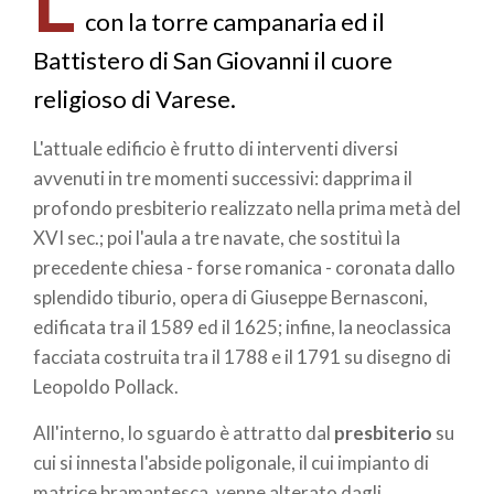
pane
con la torre campanaria ed il
Battistero di San Giovanni il cuore
religioso di Varese.
L'attuale edificio è frutto di interventi diversi
avvenuti in tre momenti successivi: dapprima il
profondo presbiterio realizzato nella prima metà del
XVI sec.; poi l'aula a tre navate, che sostituì la
precedente chiesa - forse romanica - coronata dallo
splendido tiburio, opera di Giuseppe Bernasconi,
edificata tra il 1589 ed il 1625; infine, la neoclassica
facciata costruita tra il 1788 e il 1791 su disegno di
Leopoldo Pollack.
All'interno, lo sguardo è attratto dal
presbiterio
su
cui si innesta l'abside poligonale, il cui impianto di
matrice bramantesca, venne alterato dagli