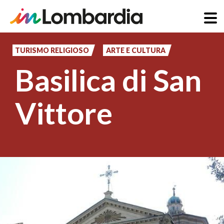
Salta
al
TURISMO RELIGIOSO
ARTE E CULTURA
contenuto
Basilica di San
principale
Vittore