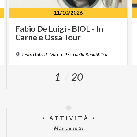
11/10/2026
Fabio
De
Luigi
-
BIOL
-
In
Carne
e
Ossa
Tour
Teatro
Intred
-
Varese
P.zza
della
Repubblica
1
20
ATTIVITÀ
Mostra tutti