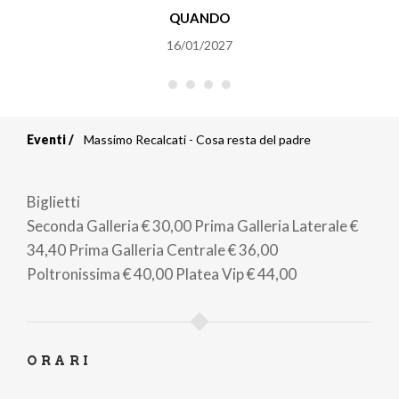
QUANDO
16/01/2027
Eventi
Massimo Recalcati - Cosa resta del padre
Briciole
di
Biglietti
pane
Seconda Galleria
€ 30,00
Prima Galleria Laterale
€
34,40
Prima Galleria Centrale
€ 36,00
Poltronissima
€ 40,00
Platea Vip
€ 44,00
ORARI