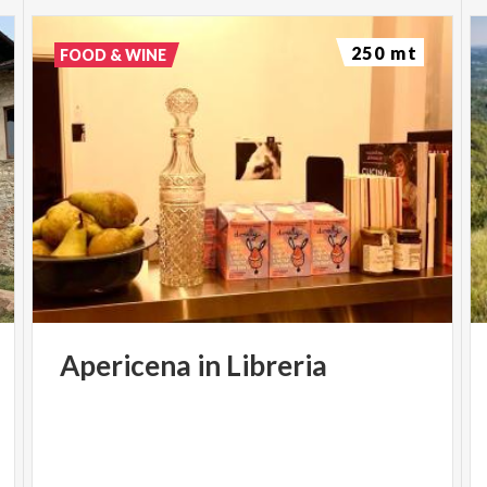
250 mt
FOOD & WINE
Apericena
in
Libreria