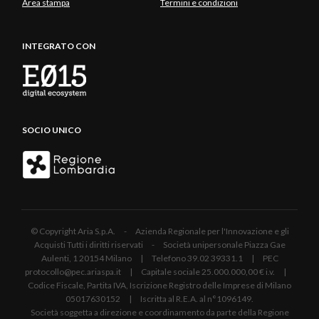
Area stampa
Termini e condizioni
INTEGRATO CON
SOCIO UNICO
© Copyright Aria S.p.A. - Azienda Regionale per l'Innovazione e gli
Acquisti Tutti i diritti riservati - Società unipersonale Piazza Gae
Aulenti, 1 20154 Milano | Telefono 39.02 39331.1 | PEC
protocollo@pec.ariaspa.it | Capitale sociale 25.000.000,00 € i.v. |
Codice Fiscale, Partita IVA, Iscrizione Registro delle Imprese di Milano
05017630152 | Iscritta al R.E.A. al n°1096149.
Società soggetta a direzione e coordinamento da parte della Regione