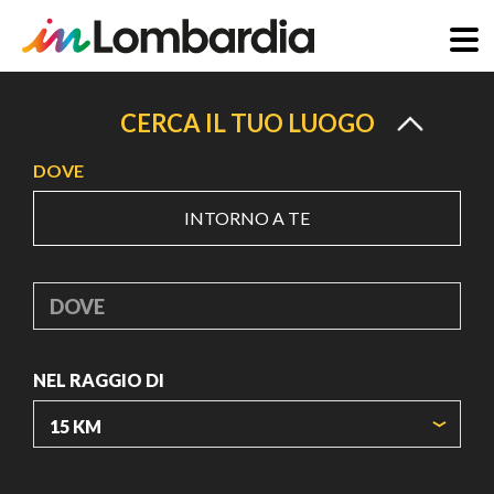
Salta
al
CERCA IL TUO LUOGO
contenuto
DOVE
principale
INTORNO A TE
DOVE
NEL RAGGIO DI
ORIGIN COORDINATES