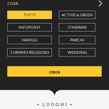
COSA
TUTTI
ACTIVE & GREEN
A
LATITUDINE
INFOPOINT
ITINERARI
LONGITUDINE
NAVIGLI
PARCHI
TURISMO RELIGIOSO
WEDDING
Value in decimal degrees. Use dot (.) as decimal separator.
LUOGHI