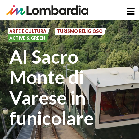
Salta
al
ARTE E CULTURA
TURISMO RELIGIOSO
ACTIVE & GREEN
contenuto
Al Sacro
principale
Monte di
Varese in
funicolare