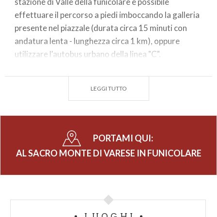
stazione di Valle della funicolare è possibile
effettuare il percorso a piedi imboccando la galleria
presente nel piazzale (durata circa 15 minuti con
andatura lenta - lunghezza circa 1 km), oppure
utilizzare l'autobus urbano della linea "C".
DATI TECNICI DEL PERCORSO FUNICOLARE
LEGGI TUTTO
Dislivello: 168 metri;
Lunghezza della linea : 371 metri;
Capacità di ogni vettura : 55 persone;
Tempo medio di corsa : 180 secondi;
PORTAMI QUI:
È possibile trasportare 2 persone a ridotta
AL SACRO MONTE DI VARESE IN FUNICOLARE
capacità motoria.
LUOGHI