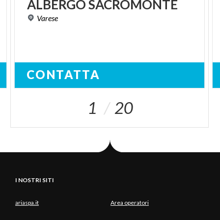
ALBERGO
SACROMONTE
Varese
CONTATTA
1
20
I NOSTRI SITI
ariaspa.it
Area operatori