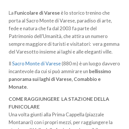
di
La
Funicolare di Varese
è lo storico trenino che
pane
porta al Sacro Monte di Varese, paradiso di arte,
fede e natura che fa dal 2003 fa parte del
Patrimonio dell’Umanità, che attira un numero
sempre maggiore di turisti e visitatori: vera gemma
del Varesotto insieme ai laghi e alle eleganti ville.
Il
Sacro Monte di Varese
(880 m) è un luogo davvero
incantevole da cui si può ammirare un
bellissimo
panorama sui laghi di Varese, Comabbio e
Monate
.
COME RAGGIUNGERE LA STAZIONE DELLA
FUNICOLARE
Una volta giunti alla Prima Cappella (piazzale
Montanari) con i propri mezzi, per raggiungere la