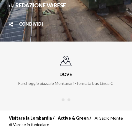
da
REDAZIONE VARESE
CONDIVIDI
DOVE
Parcheggio piazzale Montanari - fermata bus Linea C
Visitare la Lombardia
Active & Green
Al Sacro Monte
Briciole
di Varese in funicolare