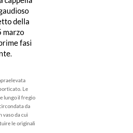
la cappella
 gaudioso
etto della
25 marzo
 prime fasi
nte.
opraelevata
 porticato. Le
e lungo il fregio
è circondata da
n vaso da cui
ire le originali