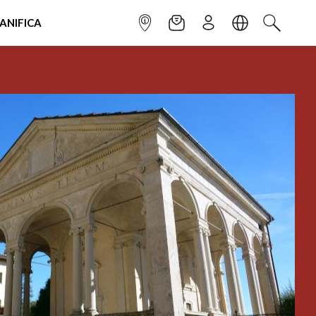
IANIFICA
INFOPOINT
NEWSLETTER
ISCRIVITI
LINGUA
CERCA