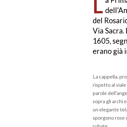
L
a Prim
pane
dell'A
del Rosario
Via Sacra.
1605, segnò
erano già 
La cappella, pr
rispetto al vial
parole dell'ange
sopra gli archi 
un elegante tel
sporgono rose di
rubate.