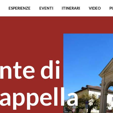
ESPERIENZE
EVENTI
ITINERARI
VIDEO
P
nte di
appella