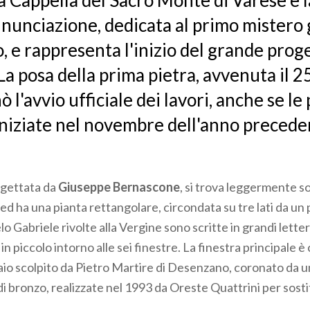
a Cappella del Sacro Monte di Varese
è 
nnunciazione, dedicata al primo mistero
, e rappresenta l'inizio del grande prog
 La posa della prima pietra, avvenuta il 
 l'avvio ufficiale dei lavori, anche se le
iniziate nel novembre dell'anno precede
ogettata da
Giuseppe Bernascone
, si trova leggermente s
e ed ha una pianta rettangolare, circondata su tre lati da un
lo Gabriele rivolte alla Vergine sono scritte in grandi letter
e in piccolo intorno alle sei finestre. La finestra principale 
aio scolpito da Pietro Martire di Desenzano, coronato da u
 bronzo, realizzate nel 1993 da Oreste Quattrini per sostitu