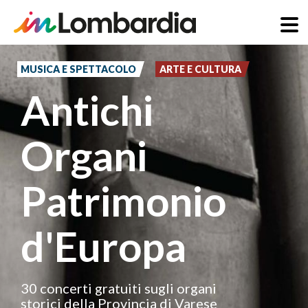
Salta
al
MUSICA E SPETTACOLO
ARTE E CULTURA
contenuto
Antichi
principale
Organi
Patrimonio
d'Europa
30 concerti gratuiti sugli organi
storici della Provincia di Varese