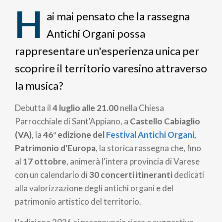
di
H
ai mai pensato che la rassegna
pane
Antichi Organi possa
rappresentare un'esperienza unica per
scoprire il territorio varesino attraverso
la musica?
Debutta il
4 luglio alle 21.00
nella Chiesa
Parrocchiale di Sant'Appiano, a
Castello Cabiaglio
(VA)
, la
46ª edizione del
Festival Antichi Organi
,
Patrimonio d'Europa
, la storica rassegna che, fino
al
17 ottobre
, animerà l'intera provincia di Varese
con un calendario di
30 concerti itineranti
dedicati
alla valorizzazione degli antichi organi e del
patrimonio artistico del territorio.