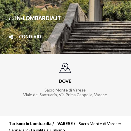
da
IN-LOMBARDIA.IT
CONDIVIDI
DOVE
Sacro Monte di Varese
Viale del Santuario, Via Prima Cappella, Varese
Turismo in Lombardia
VARESE
Sacro Monte di Varese:
Briciole
Cappella 9 - La salita al Calvario