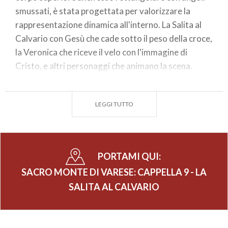
smussati, è stata progettata per valorizzare la
rappresentazione dinamica all'interno. La Salita al
Calvario con Gesù che cade sotto il peso della croce,
la Veronica che riceve il velo con l'immagine di
Cristo, e altri personaggi che animano la scena.
La pavimentazione irregolare in malta con sassi e lo
sfondo unificato aggiungono ulteriore profondità
LEGGI TUTTO
visiva, anche se sono stati compromessi dall'umidità
e da restauri precedenti.
Le pareti, affrescate da Giovan Paolo Recchi nel
1654, raffigurano Gerusalemme, figure eleganti,
PORTAMI QUI:
soldati e angeli.
SACRO MONTE DI VARESE: CAPPELLA 9 - LA
SALITA AL CALVARIO
(PH: ANTONIO ZAFFARONI)