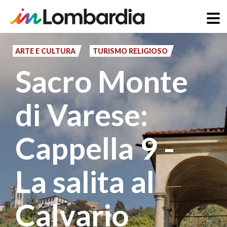
Salta
al
ARTE E CULTURA
TURISMO RELIGIOSO
contenuto
Sacro Monte
principale
di Varese:
Cappella 9 -
La salita al
Calvario