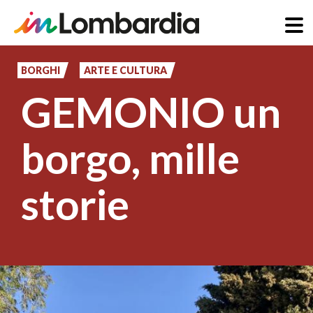
Salta
al
BORGHI
ARTE E CULTURA
contenuto
GEMONIO un
principale
borgo, mille
storie