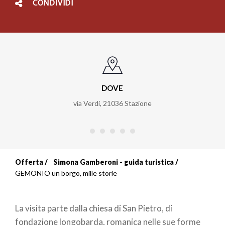
CONDIVIDI
DOVE
via Verdi
,
21036
Stazione
Offerta
Simona Gamberoni - guida turistica
Briciole
GEMONIO un borgo, mille storie
di
La visita parte dalla chiesa di San Pietro, di
pane
fondazione longobarda, romanica nelle sue forme