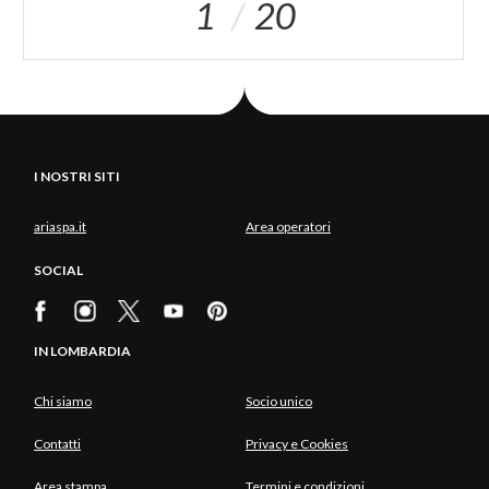
1
20
I NOSTRI SITI
ariaspa.it
Area operatori
SOCIAL
IN LOMBARDIA
Chi siamo
Socio unico
Contatti
Privacy e Cookies
Area stampa
Termini e condizioni