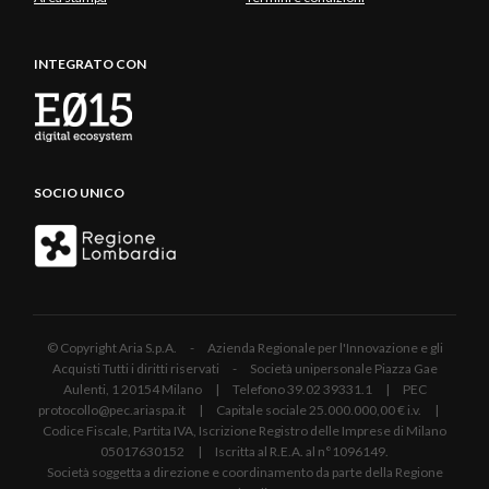
INTEGRATO CON
SOCIO UNICO
© Copyright Aria S.p.A. - Azienda Regionale per l'Innovazione e gli
Acquisti Tutti i diritti riservati - Società unipersonale Piazza Gae
Aulenti, 1 20154 Milano | Telefono 39.02 39331.1 | PEC
protocollo@pec.ariaspa.it | Capitale sociale 25.000.000,00 € i.v. |
Codice Fiscale, Partita IVA, Iscrizione Registro delle Imprese di Milano
05017630152 | Iscritta al R.E.A. al n°1096149.
Società soggetta a direzione e coordinamento da parte della Regione