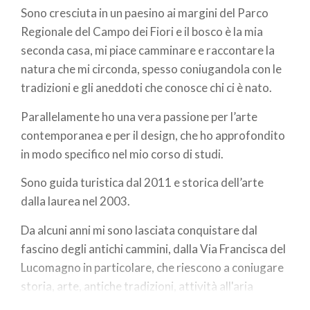
Sono cresciuta in un paesino ai margini del Parco
Regionale del Campo dei Fiori e il bosco è la mia
seconda casa, mi piace camminare e raccontare la
natura che mi circonda, spesso coniugandola con le
tradizioni e gli aneddoti che conosce chi ci è nato.
Parallelamente ho una vera passione per l’arte
contemporanea e per il design, che ho approfondito
in modo specifico nel mio corso di studi.
Sono guida turistica dal 2011 e storica dell’arte
dalla laurea nel 2003.
Da alcuni anni mi sono lasciata conquistare dal
fascino degli antichi cammini, dalla Via Francisca del
Lucomagno
in particolare
, che riescono a coniugare
storia, arte, antiche tradizioni, attività all'aria
aperta, crescita personale e interiore...insomma