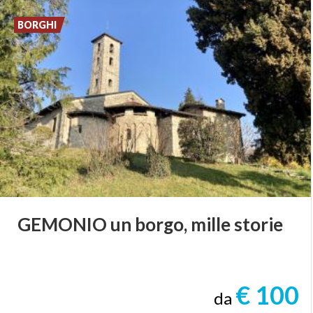
BORGHI
GEMONIO
un
borgo,
mille
storie
€ 100
da