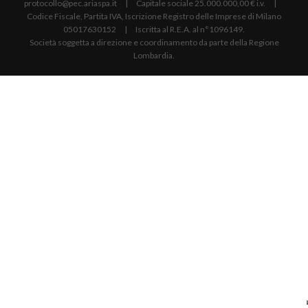
protocollo@pec.ariaspa.it | Capitale sociale 25.000.000,00 € i.v. |
Codice Fiscale, Partita IVA, Iscrizione Registro delle Imprese di Milano
05017630152 | Iscritta al R.E.A. al n°1096149.
Società soggetta a direzione e coordinamento da parte della Regione
Lombardia.