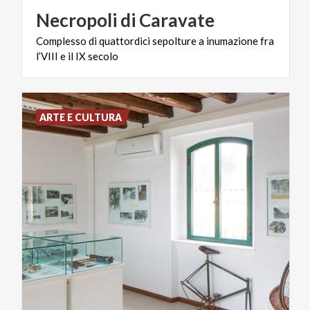
Necropoli
di
Caravate
Complesso
di
quattordici
sepolture
a
inumazione
fra
l’VIII
e
il
IX
secolo
ARTE E CULTURA