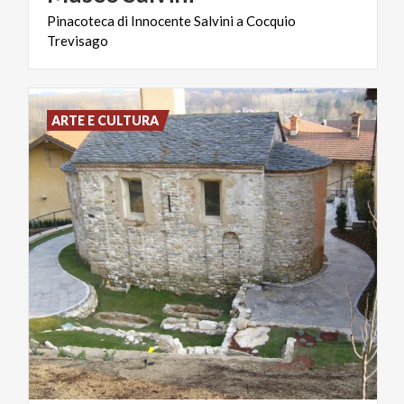
Pinacoteca
di
Innocente
Salvini
a
Cocquio
Trevisago
ARTE E CULTURA