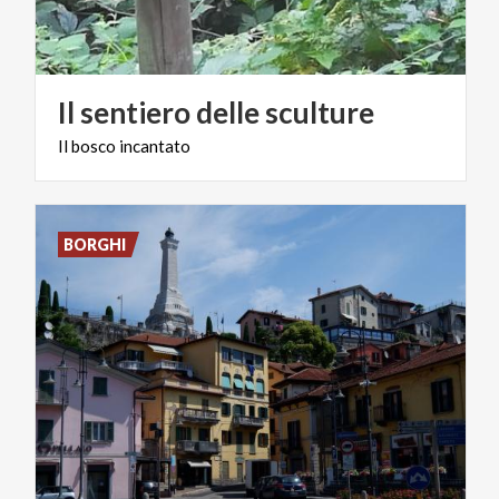
Il
sentiero
delle
sculture
Il
bosco
incantato
BORGHI