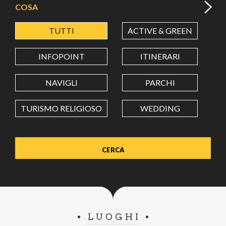
COSA
TUTTI
ACTIVE & GREEN
A
LATITUDINE
INFOPOINT
ITINERARI
LONGITUDINE
NAVIGLI
PARCHI
TURISMO RELIGIOSO
WEDDING
Value in decimal degrees. Use dot (.) as decimal separator.
LUOGHI