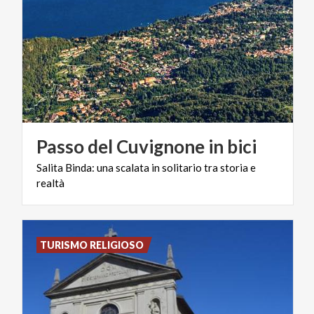
Passo
del
Cuvignone
in
bici
Salita
Binda:
una
scalata
in
solitario
tra
storia
e
realtà
TURISMO RELIGIOSO