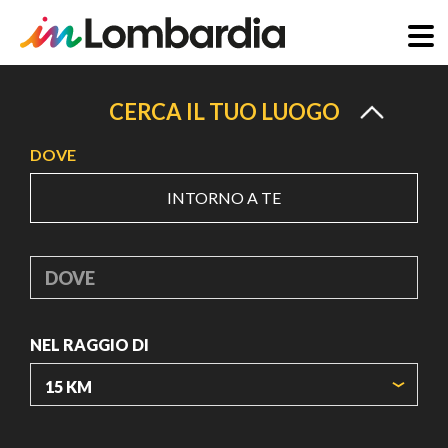
Salta
al
CERCA IL TUO LUOGO
contenuto
DOVE
principale
INTORNO A TE
DOVE
NEL RAGGIO DI
ORIGIN COORDINATES