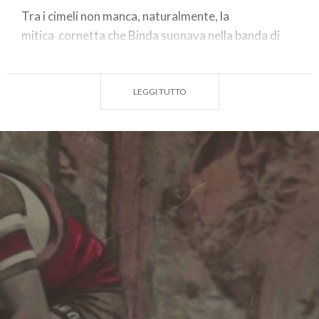
Tra i cimeli non manca, naturalmente, la
mitica cornetta che Binda suonava nella banda di
Cittiglio.
Sulle pareti sono esposte anche numerose edizioni
LEGGI TUTTO
della Gazzetta dello Sport che descrivono successi e
momenti di gloria.
Diplomi e riconoscimenti internazionali attestano la
fama raggiunta anche all'estero con la vittoria di
tre
Campionati del Mondo e cinque Giri d'Italia
.
La collezione è completata da tabelloni che
riportano in ordine cronologico numerose
fotografie raffiguranti i momenti salienti della
carriera sportiva e della storia di un uomo. Si va dai
particolari quadretti sulle Sei Giorni al Madison
Square Garden di New York, alle immagini che