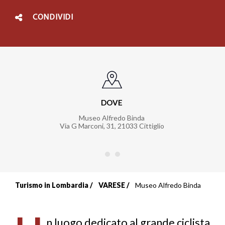
CONDIVIDI
DOVE
Museo Alfredo Binda
ht
Via G Marconi, 31
,
21033
Cittiglio
Turismo in Lombardia
VARESE
Museo Alfredo Binda
Briciole
di
n luogo dedicato al grande ciclista