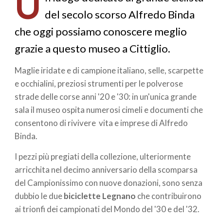
U
pane
del secolo scorso Alfredo Binda
che oggi possiamo conoscere meglio
grazie a questo museo a Cittiglio.
Maglie iridate e di campione italiano, selle, scarpette
e occhialini, preziosi strumenti per le polverose
strade delle corse anni '20 e '30: in un'unica grande
sala il museo ospita numerosi cimeli e documenti che
consentono di rivivere vita e imprese di Alfredo
Binda.
I pezzi più pregiati della collezione, ulteriormente
arricchita nel decimo anniversario della scomparsa
del Campionissimo con nuove donazioni, sono senza
dubbio le due
biciclette Legnano
che contribuirono
ai trionfi dei campionati del Mondo del '30 e del '32.