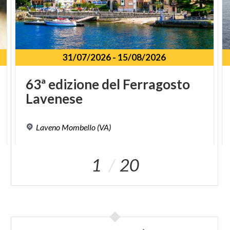
31/07/2026
-
15/08/2026
63ª
edizione
del
Ferragosto
Lavenese
Laveno
Mombello
(VA)
1
20