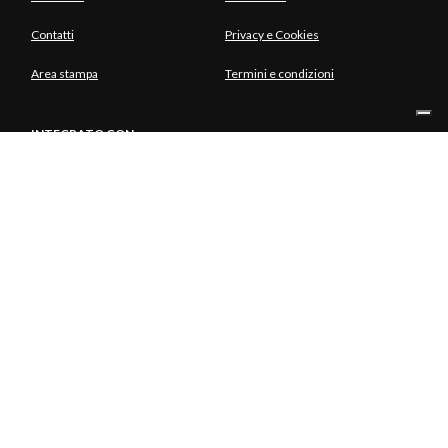
Contatti
Privacy e Cookies
Area stampa
Termini e condizioni
INTEGRATO CON
SOCIO UNICO
© Copyright Aria S.p.A. - Azienda Regionale per l'Innovazione e gli
Acquisti Tutti i diritti riservati - Società unipersonale Piazza Gae
Aulenti, 1 20154 Milano | Telefono 39.02 39331.1 | PEC