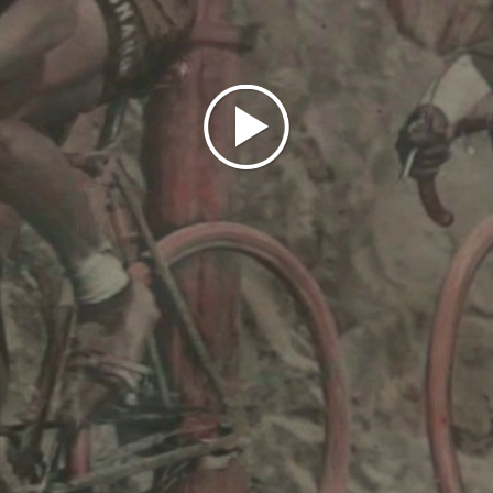
testimoniano le condizioni in cui si svolgevano le
corse: è la documentazione, non solo sportiva, di
un'epoca.
L'esposizione raccoglie infine i ricordi legati alla
ventennale carriera di Commissario Tecnico della
Nazionale italiana di ciclismo.
Il Museo Binda fa parte del "Club Italia Musei del
Ciclismo" con il quale collabora attivamente per
promuovere la conoscenza della storia e della
cultura del popolarissimo sport della bicicletta. Ogni
anno il Museo organizza corse per ragazzi e
cicloamatori.
Il museo, ad oggi, è chiuso temporaneamente.