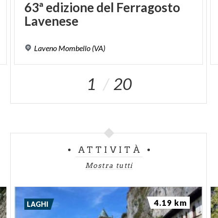
63ª
edizione
del
Ferragosto
Lavenese
Laveno
Mombello
(VA)
1
20
ATTIVITÀ
Mostra tutti
4.19 km
LAGHI