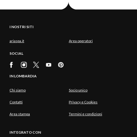
I NOSTRI SITI
ariaspa.it
Area operatori
SOCIAL
IN LOMBARDIA
Chi siamo
Socio unico
Contatti
Privacy e Cookies
Area stampa
Termini e condizioni
INTEGRATO CON