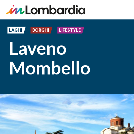
Salta
al
LAGHI
BORGHI
LIFESTYLE
contenuto
Laveno
principale
Mombello