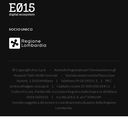
SOCIO UNICO
© Copyright Aria S.p.A. - Azienda Regionale per l'Innovazione e gli
Acquisti Tutti i diritti riservati - Società unipersonale Piazza Gae
Aulenti, 1 20154 Milano | Telefono 39.02 39331.1 | PEC
protocollo@pec.ariaspa.it | Capitale sociale 25.000.000,00 € i.v. |
Codice Fiscale, Partita IVA, Iscrizione Registro delle Imprese di Milano
05017630152 | Iscritta al R.E.A. al n°1096149.
Società soggetta a direzione e coordinamento da parte della Regione
Lombardia.