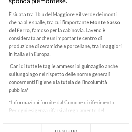
sponda piemontese.
È siuata tra il blu del Maggiore e il verde dei monti
che ha alle spalle, tra cui l’importante
Monte Sasso
del Ferro
, famoso per la cabinovia. Laveno è
considerata anche un importante centro di
produzione di ceramiche e porcellane, tra i maggiori
in Italia e in Europa.
Cani di tutte le taglie ammessi al guinzaglio anche
sul lungolago nel rispetto delle norme generali
concernenti l'igiene e la tutela dell'incolumità
pubblica*
*Informazioni fornite dal Comune di riferimento.
Per ogni esigenza rifarsi al regolamento del
Comune.
LEGGI TUTTO