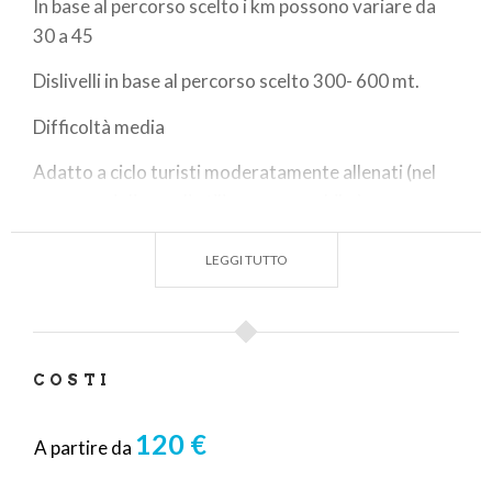
In base al percorso scelto i km possono variare da
30 a 45
Dislivelli in base al percorso scelto 300- 600 mt.
Difficoltà media
Adatto a ciclo turisti moderatamente allenati (nel
caso consigliamo di utilizzare una e-bike)
Non adatto ai principianti
LEGGI TUTTO
COSTI
120 €
A partire da