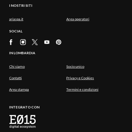
I NOSTRI SITI
ariaspa.it
Area operatori
SOCIAL
IN LOMBARDIA
Chi siamo
Socio unico
Contatti
Privacy e Cookies
Area stampa
Termini e condizioni
INTEGRATO CON