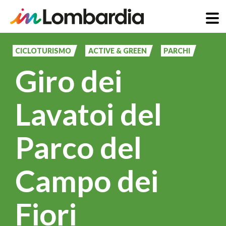
Salta
al
CICLOTURISMO
ACTIVE & GREEN
PARCHI
contenuto
Giro dei
principale
Lavatoi del
Parco del
Campo dei
Fiori