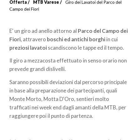
Offerta
MTB Varese
Giro dei Lavatoi del Parco del
Briciole
Campo dei Fiori
di
E' un giro ad anello attorno al
Parco del Campo dei
pane
Fiori
, attravero
boschi ed antichi borghi
in cui
preziosi lavatoi
scandiscono le tappe ed il tempo.
Il giro a mezzacosta effettuato in senso orario non
prevede grandi dislivelli.
Saranno possibili deviazioni dal percorso principale
in base alla preparazione dei partecipanti, quali
Monte Morto, Motta D'Oro, sentieri molto
trafficati nei week end dagli amanti della MTB, per
raggiungere poi il punto di partenza.