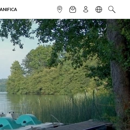
IANIFICA
INFOPOINT
NEWSLETTER
ISCRIVITI
LINGUA
CERCA