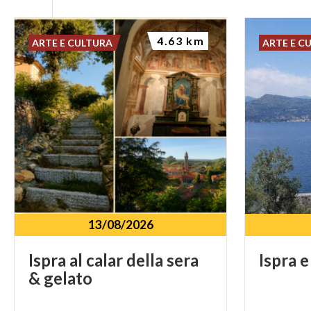
4.63 km
ARTE E CULTURA
ARTE E C
13/08/2026
Ispra
al
calar
della
sera
Ispra
e
&
gelato