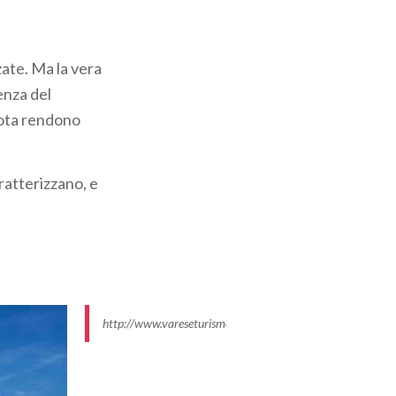
ate. Ma la vera
enza del
rota rendono
ratterizzano, e
http://www.vareseturismo.it/sites/default/files/styles/ima