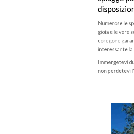
disposizio
Numerose le spi
gioia e le vere 
coregone garant
interessante la
Immergetevi dura
non perdetevi l