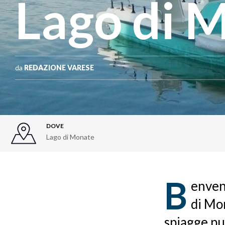
Lago di 
da
REDAZIONE VARESE
DOVE
Lago di Monate
B
envenu
di Mo
spiagge pu