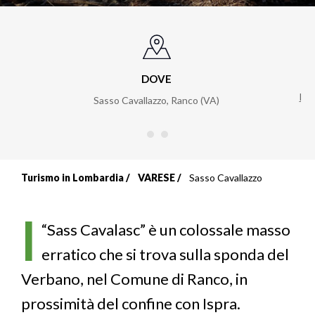
DOVE
htt
Sasso Cavallazzo, Ranco (VA)
Turismo in Lombardia
VARESE
Sasso Cavallazzo
Briciole
di
l
“Sass Cavalasc” è un colossale masso
pane
erratico che si trova sulla sponda del
Verbano, nel Comune di Ranco, in
prossimità del confine con Ispra.