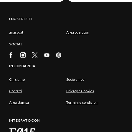
I NOSTRI SITI
ariaspa.it
Area operatori
SOCIAL
IN LOMBARDIA
Chi siamo
Socio unico
Contatti
Privacy e Cookies
Area stampa
Termini e condizioni
INTEGRATO CON