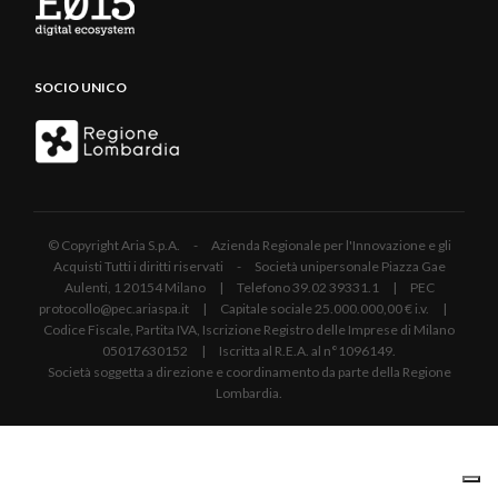
SOCIO UNICO
© Copyright Aria S.p.A. - Azienda Regionale per l'Innovazione e gli
Acquisti Tutti i diritti riservati - Società unipersonale Piazza Gae
Aulenti, 1 20154 Milano | Telefono 39.02 39331.1 | PEC
protocollo@pec.ariaspa.it | Capitale sociale 25.000.000,00 € i.v. |
Codice Fiscale, Partita IVA, Iscrizione Registro delle Imprese di Milano
05017630152 | Iscritta al R.E.A. al n°1096149.
Società soggetta a direzione e coordinamento da parte della Regione
Lombardia.