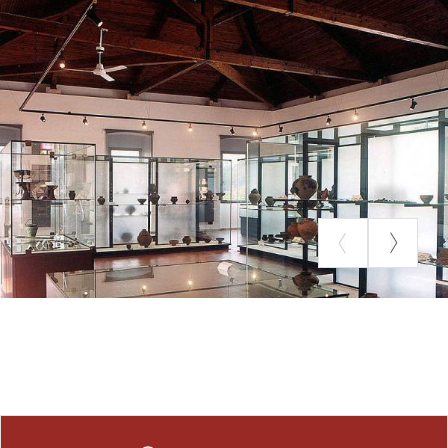
recentemente classificati.
Il Museo Civico di Sesto Calende fa inoltre parte
del
Sistema Museale Archeologico della provincia
di Varese
(SiMARch)
e della
Rete museale “Alto
Medioevo Lombardo V-XI secolo”.