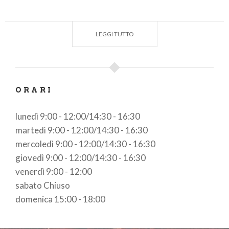
LEGGI TUTTO
La
Cultura di Golasecca
nella prima metà del
I
millennio a.C.
diede vita ad una delle
maggiori
concentrazion
i
demografiche
dell’Italia
settentrionale protostorica
.
ORARI
lunedì 9:00 - 12:00/14:30 - 16:30
L’
esposizione
è completata da materiale del
martedì 9:00 - 12:00/14:30 - 16:30
periodo gallico, romano e dell’abitato alto
mercoledì 9:00 - 12:00/14:30 - 16:30
medievale di Sesto Calende.
giovedì 9:00 - 12:00/14:30 - 16:30
venerdì 9:00 - 12:00
sabato Chiuso
Dal 1994 sono esposti anche preziosi
fossili
domenica 15:00 - 18:00
pliocenici di Cheglio di Taino
,
località sulla sponda
varesina del lago Maggiore, che sono stati