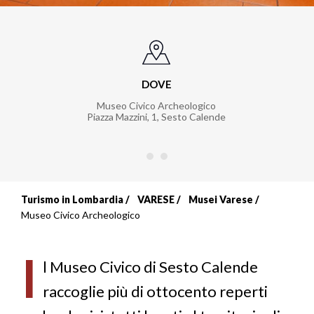
DOVE
Museo Civico Archeologico
Piazza Mazzini, 1
,
Sesto Calende
Turismo in Lombardia
VARESE
Musei Varese
Briciole
Museo Civico Archeologico
di
I
pane
l Museo Civico di Sesto Calende
raccoglie più di ottocento reperti