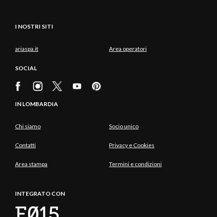
I NOSTRI SITI
ariaspa.it
Area operatori
SOCIAL
IN LOMBARDIA
Chi siamo
Socio unico
Contatti
Privacy e Cookies
Area stampa
Termini e condizioni
INTEGRATO CON