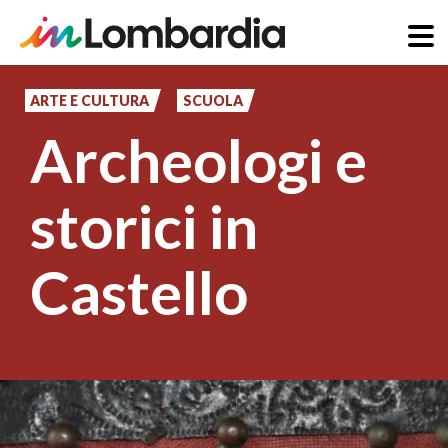
Salta
al
ARTE E CULTURA
SCUOLA
contenuto
Archeologi e
principale
storici in
Castello