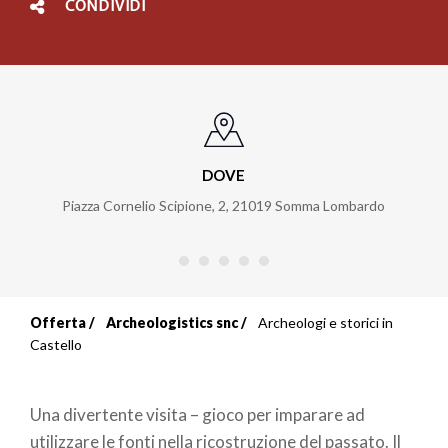
CONDIVIDI
DOVE
Piazza Cornelio Scipione, 2
,
21019
Somma Lombardo
Offerta
Archeologistics snc
Archeologi e storici in
Briciole
Castello
di
Una divertente visita – gioco per imparare ad
pane
utilizzare le fonti nella ricostruzione del passato. Il