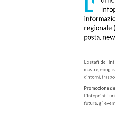
L'
uffi
pane
Info
informazio
regionale (
posta, news
Lo staff dell'Inf
mostre, enogastr
dintorni, traspor
Promozione del 
L'Infopoint Turi
future, gli event