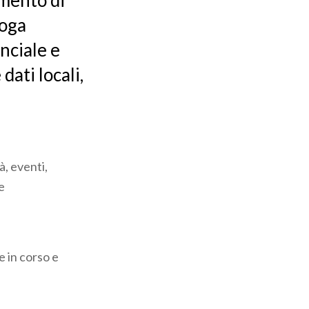
imento di
roga
nciale e
dati locali,
à, eventi,
e
e in corso e