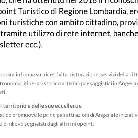
cio, che ha ottenuto nel 2018 il riconosc
point Turistico di Regione Lombardia, e
ni turistiche con ambito cittadino, provi
tramite utilizzo di rete internet, banche 
letter ecc.).
opoint informa su: ricettività, ristorazione, servizi della citt
onomia, itinerari storico artistici paesaggistici in Angera 
ti.
territorio e delle sue eccellenze
stico promuove le principali attrazioni di Angera le iniziativ
i di rilievo segnalati dagli altri Infopoint.