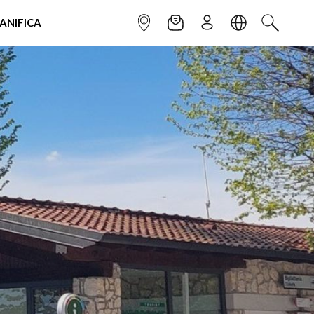
IANIFICA
INFOPOINT
NEWSLETTER
ISCRIVITI
LINGUA
CERCA