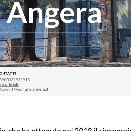
t Angera
ONTATTI
3900331931915
to ufficiale
nfopoint@comune.angera.it