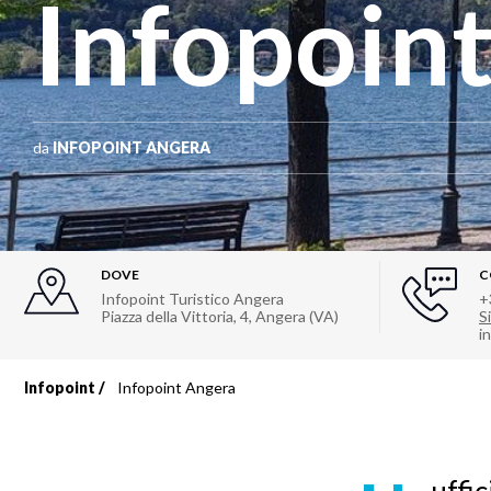
Infopoin
da
INFOPOINT ANGERA
DOVE
C
Infopoint Turistico Angera
+
Piazza della Vittoria, 4
,
Angera (VA)
Si
i
Infopoint
Infopoint Angera
Briciole
di