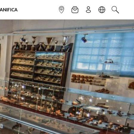
IANIFICA
INFOPOINT
NEWSLETTER
ISCRIVITI
LINGUA
CERCA