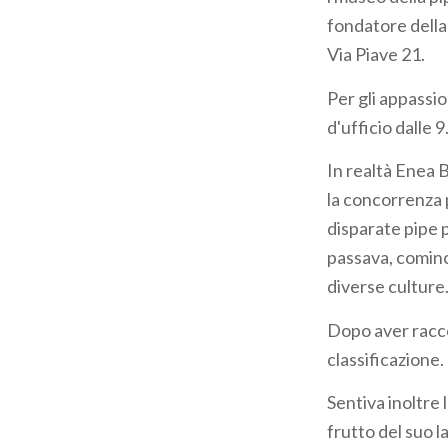
pane
fondatore della 
Via Piave 21.
Per gli appassion
d'ufficio dalle 
In realtà Enea B
la concorrenza p
disparate pipe 
passava, cominci
diverse culture
Dopo aver raccol
classificazione.
Sentiva inoltre l
frutto del suo l