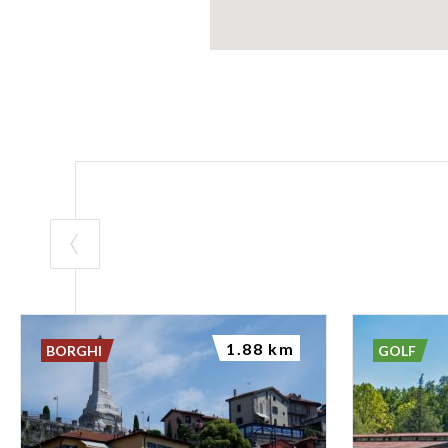
Queste pipe arri
1.88 km
BORGHI
GOLF