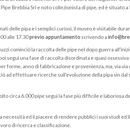
Pipe Brebbia Srl e noto collezionista di pipe, ed è situato a
ati delle pipa e i semplici curiosi, il museo è visitabile duran
9.00 alle 17.30
previo appuntamento
scrivendo a
info@breb
uzzi cominciò la raccolta delle pipe nel dopo guerra all'iniz
oi seguì una fase di raccolta disordinata e quasi ossessiva 
per forme, anno di fabbricazione e provenienza, ma, via via 
ò ad effettuare ricerche sull'evoluzione della pipa sin dal s
.
to circa 6.000 pipe seguì la fase più difficile e laboriosa de
a necessità ed il piacere di rendere pubblici i suoi studi ed il
avoro di ricerca e classificazione.