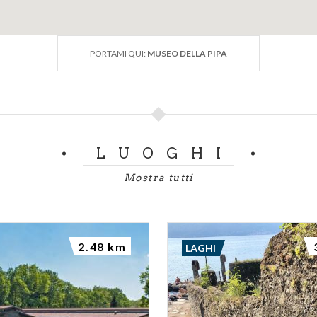
cchiscono ulteriormente l' intera raccolta storica di Brebb
PORTAMI QUI:
MUSEO DELLA PIPA
LUOGHI
Mostra tutti
2.48 km
LAGHI