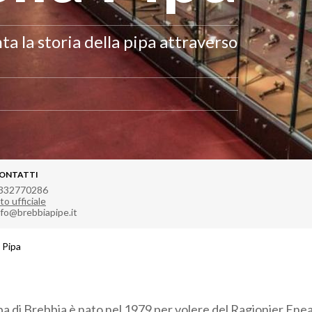
ta la storia della pipa attraverso
ONTATTI
332770286
to ufficiale
nfo@brebbiapipe.it
 Pipa
pa di Brebbia è nato nel 1979 per volere del Ragionier Enea