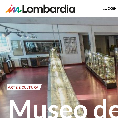
LUOGHI
Salta
al
contenuto
principale
ARTE E CULTURA
Museo de