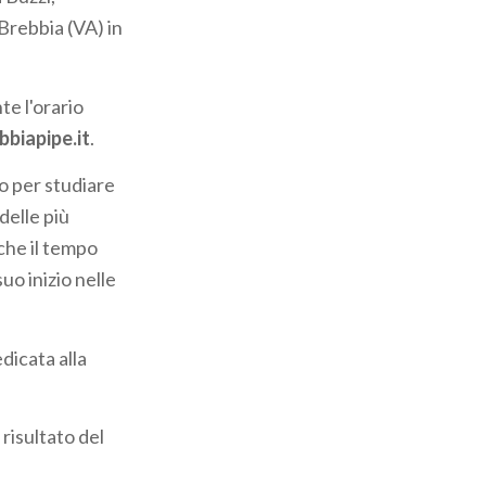
 Brebbia (VA) in
te l'orario
biapipe.it
.
io per studiare
delle più
che il tempo
uo inizio nelle
dicata alla
 risultato del