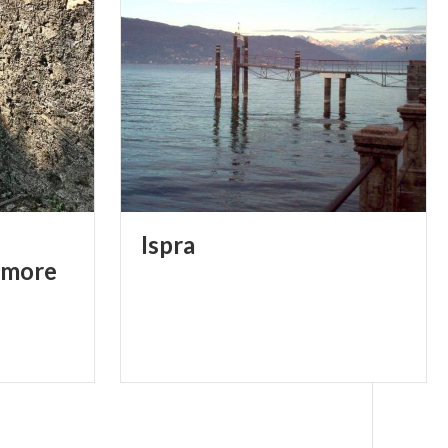
Ispra
’amore