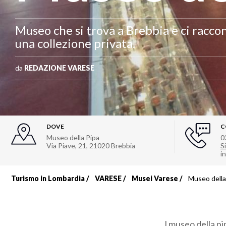
Museo che si trova a Brebbia e ci raccon
una collezione privata.
da
REDAZIONE VARESE
DOVE
C
Museo della Pipa
0
Via Piave, 21
,
21020
Brebbia
Si
i
Turismo in Lombardia
VARESE
Musei Varese
Museo della
Briciole
di
l museo della pi