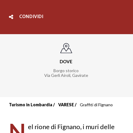
CONDIVIDI
DOVE
Borgo storico
Via Gerli Airoli
,
Gavirate
Turismo in Lombardia
VARESE
Graffiti di Fignano
Briciole
di
N
el rione di Fignano, i muri delle