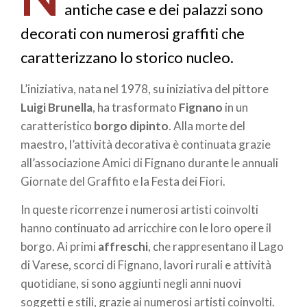
pane
antiche case e dei palazzi sono
decorati con numerosi graffiti che
caratterizzano lo storico nucleo.
L’iniziativa, nata nel 1978, su iniziativa del pittore
Luigi Brunella
, ha trasformato
Fignano
in un
caratteristico
borgo dipinto
. Alla morte del
maestro, l’attività decorativa è continuata grazie
all’associazione Amici di Fignano durante le annuali
Giornate del Graffito e la Festa dei Fiori.
In queste ricorrenze i numerosi artisti coinvolti
hanno continuato ad arricchire con le loro opere il
borgo. Ai primi
affreschi
, che rappresentano il Lago
di Varese, scorci di Fignano, lavori rurali e attività
quotidiane, si sono aggiunti negli anni nuovi
soggetti e stili, grazie ai numerosi artisti coinvolti.