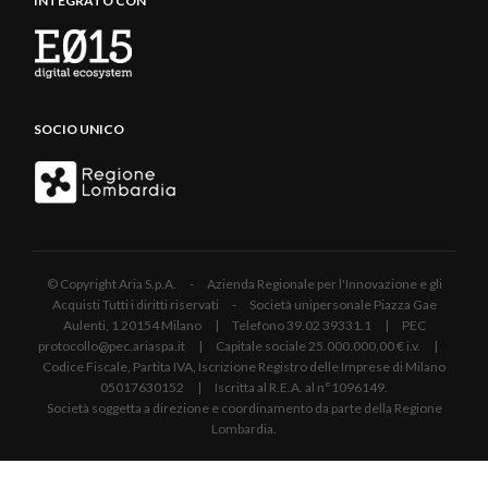
INTEGRATO CON
SOCIO UNICO
© Copyright Aria S.p.A. - Azienda Regionale per l'Innovazione e gli
Acquisti Tutti i diritti riservati - Società unipersonale Piazza Gae
Aulenti, 1 20154 Milano | Telefono 39.02 39331.1 | PEC
protocollo@pec.ariaspa.it | Capitale sociale 25.000.000,00 € i.v. |
Codice Fiscale, Partita IVA, Iscrizione Registro delle Imprese di Milano
05017630152 | Iscritta al R.E.A. al n°1096149.
Società soggetta a direzione e coordinamento da parte della Regione
Lombardia.