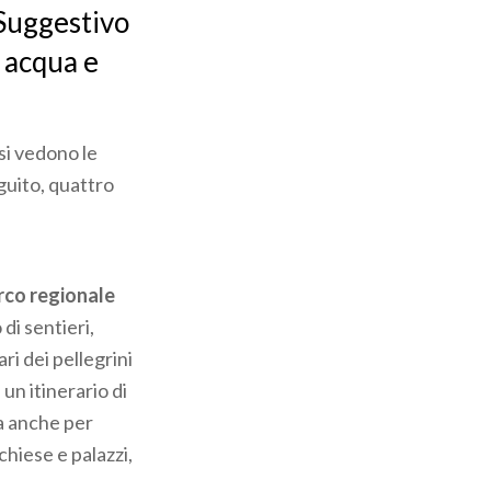
 Suggestivo
, acqua e
si vedono le
eguito, quattro
arco regionale
di sentieri,
ari dei pellegrini
n itinerario di
na anche per
hiese e palazzi,