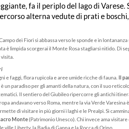
ggiante, fa il periplo del lago di Varese.
 percorso alterna vedute di prati e boschi
 Campo dei Fiori si abbassa verso le sponde e in lontananza 
nata è limpida scorgerai il Monte Rosa stagliarsi nitido. Di s
visita.
ri
ni e faggi, flora rupicola e aree umide ricche di fauna.
Il p
è un paradiso per gli amanti della natura, con il suo reticolo 
tematici. Il sentiero del Giubileo ripercorre gli antichi itiner
ropa andavano verso Roma, mentre la via Verde Varesina è u
mette di visitare in più giorni i laghi e le Prealpi. Si cammi
 Sacro Monte
(Patrimonio Unesco). Chi invece ama visitare c
le ville Liberty, la Badia di Ganna e la Rocca di Orino.