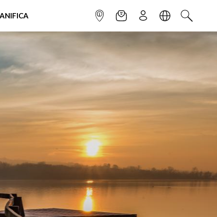
IANIFICA
INFOPOINT
NEWSLETTER
ISCRIVITI
LINGUA
CERCA