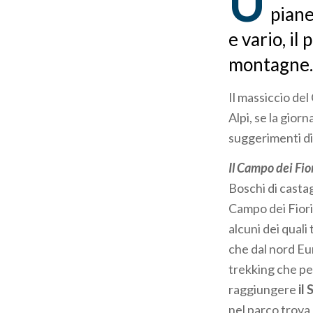
U
piane
e vario, il
montagne.
Il massiccio del
Alpi, se la gior
suggerimenti di 
Il Campo dei Fio
Boschi di castag
Campo dei Fiori 
alcuni dei quali 
che dal nord Eu
trekking che per
raggiungere
il
nel parco trova 