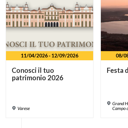
11/04/2026
-
12/09/2026
08/0
Conosci
il
tuo
Festa
d
patrimonio
2026
Grand Ho
Varese
Campo de