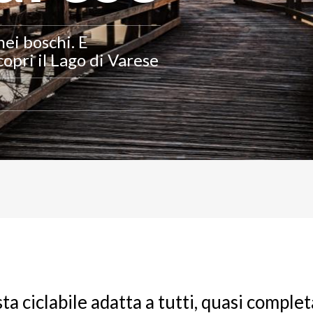
 nei boschi. E
copri il Lago di Varese
sta ciclabile adatta a tutti, quasi compl