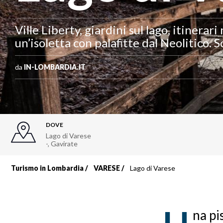
Ville Liberty, giardini sul lago, itinerari
un’isoletta con palafitte dal Neolitico. S
da
IN-LOMBARDIA.IT
DOVE
Lago di Varese
-
,
Gavirate
Turismo in Lombardia
VARESE
Lago di Varese
Briciole
di
na pi
pane