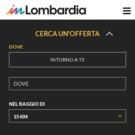
Salta
al
CERCA UN'OFFERTA
contenuto
DOVE
principale
INTORNO A TE
DOVE
NEL RAGGIO DI
ORIGIN COORDINATES