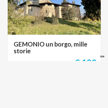
GEMONIO
un
borgo,
mille
storie
€ 100
da
da
SIMONA GAMBERONI - GUIDA TURISTICA
LAGHI