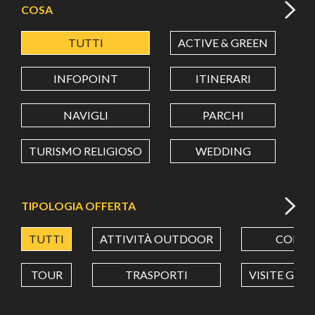
COSA
TUTTI
ACTIVE & GREEN
A
LATITUDINE
INFOPOINT
ITINERARI
LONGITUDINE
NAVIGLI
PARCHI
TURISMO RELIGIOSO
WEDDING
Value in decimal degrees. Use dot (.) as decimal separator.
TIPOLOGIA OFFERTA
TUTTI
ATTIVITÀ OUTDOOR
CORSI
TOUR
TRASPORTI
VISITE GUI