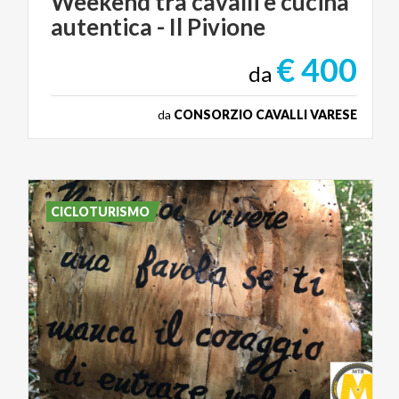
Weekend
tra
cavalli
e
cucina
autentica
-
Il
Pivione
€ 400
da
da
CONSORZIO CAVALLI VARESE
CICLOTURISMO