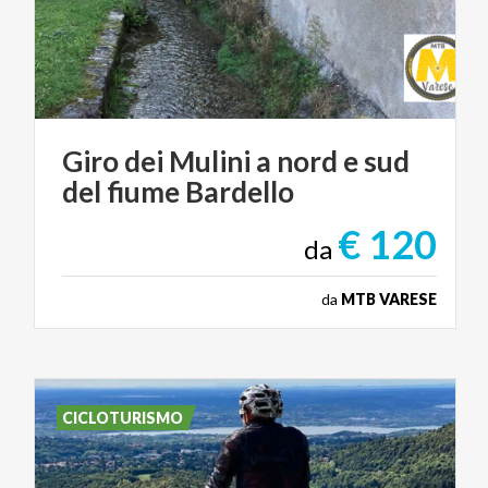
Giro
dei
Mulini
a
nord
e
sud
del
fiume
Bardello
€ 120
da
da
MTB VARESE
CICLOTURISMO