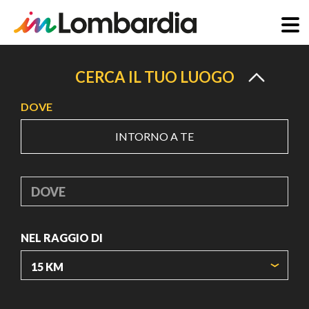
Salta
al
CERCA IL TUO LUOGO
contenuto
DOVE
principale
INTORNO A TE
DOVE
NEL RAGGIO DI
ORIGIN COORDINATES