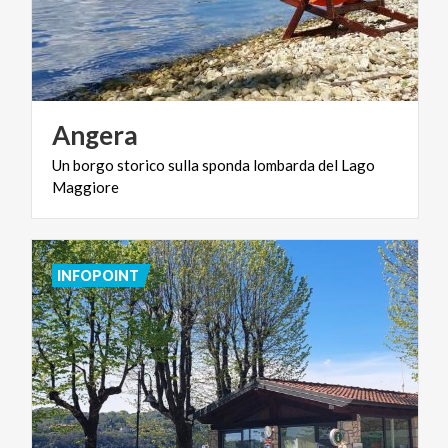
Angera
Un
borgo
storico
sulla
sponda
lombarda
del
Lago
Maggiore
INFOPOINT