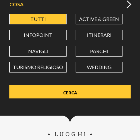
COSA
TUTTI
ACTIVE & GREEN
A
LATITUDINE
INFOPOINT
ITINERARI
LONGITUDINE
NAVIGLI
PARCHI
TURISMO RELIGIOSO
WEDDING
Value in decimal degrees. Use dot (.) as decimal separator.
LUOGHI