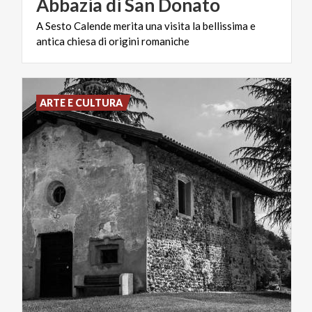
Abbazia
di
San
Donato
A
Sesto
Calende
merita
una
visita
la
bellissima
e
antica
chiesa
di
origini
romaniche
ARTE E CULTURA