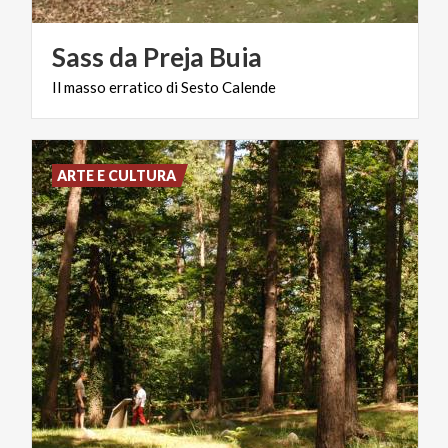
Sass
da
Preja
Buia
Il
masso
erratico
di
Sesto
Calende
ARTE E CULTURA