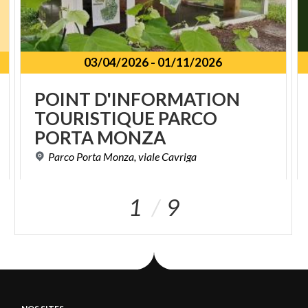
dei Fiori. Presque en champions du monde.
En journée
Difficulté : moyennement facile
03/04/2026
-
01/11/2026
Longueur : 62 km
Dénivellement : 400 m
POINT D'INFORMATION
Routes : 100 % goudronnées
TOURISTIQUE PARCO
Vélos : de tourisme à vitesses et de course
PORTA MONZA
Quand : de mars à novembre
Parco
Porta
Monza,
viale
Cavriga
Mood : reposant
1
9