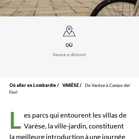
OÙ
Varese e dintorni
Où aller en Lombardie
VARÈSE
De Varèse à Campo dei
Fil
Fiori
d'Ariane
L
es parcs qui entourent les villas de
Varèse, la ville-jardin, constituent
la meilleure introduction à une journée