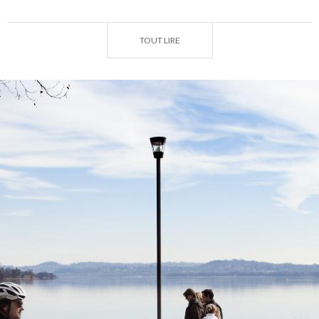
en effleurant les roseaux. On s'enfonce de temps en
temps dans les bois du littoral jusqu’à l’ancien bourg
TOUT LIRE
de pêcheurs de Cazzago Brabbia, où se trouvent les
Glacières, les bâtiments en pierre aux toits coniques
utilisés, depuis le XVIIIe siècle, pour l’accumulation
de plaques de glace détachées du lac et la
conservation du poisson.
À Biandronno, vous pouvez embarquer en direction
de l'îlot Virginia, une coriandre verte au centre de
l'étendue d'eau, siège du plus ancien peuplement
palafittique de l'arc alpin, Musée de la Préhistoire et
Parc Archéologique, classé patrimoine mondial de
l'UNESCO depuis 2011.
De retour sur la terre ferme, vous arriverez à
Gavirate, patrie des moches et des bons, les