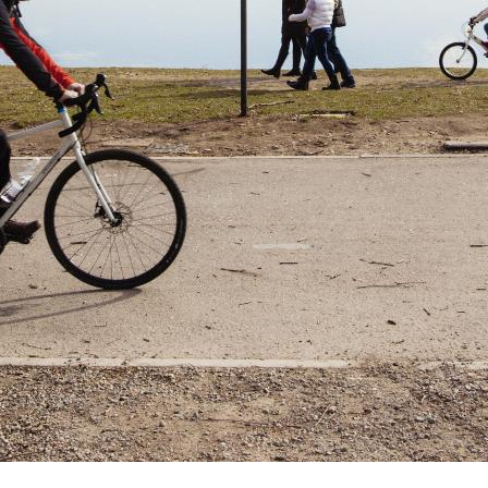
gâteaux traditionnels à base d’amandes et de
noisettes grillées qui donnent la bonne dose
d’énergie à ceux qui pédalent. Non loin du centre, le
Cloître de Voltorre du XIIIe siècle vous invite à
quelques instants de méditation.
C’est une bonne occasion pour poser les vélos avant
de quitter la piste cyclable et d’atteindre Cittiglio, le
village du mythe des deux roues Alfredo Binda. Un
musée, étape recommandée aux amateurs des deux
roues, est dédié au cycliste trois fois champion du
monde. Remontez en selle en direction de Valcuvia,
une vallée surplombant le lac Majeur, qui borde au
nord le Mont Campo dei Fiori.
On continue le long de la vallée, sans
dénivellements, en appréciant le triomphe des
montagnes tout autour : au sud-est, Campo dei