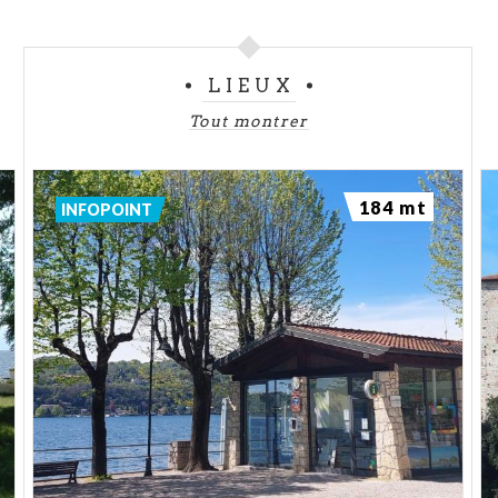
ceux qui souhaitent découvrir le charme du
nord de
l’Italie
. Que vous soyez un touriste de proximité ou
LIEUX
un visiteur venant de loin, ce village vous offrira des
expériences inoubliables. Sa position stratégique, la
Tout montrer
variété de ses attractions et sa richesse culturelle
font d'
Angera
une étape essentielle pour les
visiteurs de la province de
Varèse
et de la région de
184 mt
INFOPOINT
Lombardie
.