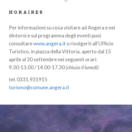
Angera
est bien desservie et représente une
excellente étape lors d’un voyage dans le
nord de
HORAIRES
l’Italie
.
Per informazioni su cosa visitare ad Angera e nei
Que voir à Angera ? Les incontournables
dintorni e sul programma degli eventi puoi
Rocca di Angera
: Cette imposante forteresse
consultare
www.angera.it
o rivolgerti all'Ufficio
Turistico, in piazza della Vittoria, aperto dal 15
médiévale surplombe le
Lac Majeur
et offre
aprile al 30 settembre nei seguenti orari:
une vue spectaculaire. À l'intérieur, le
Musée
9.30-13.00 / 14.00-17.30
(chiuso il lunedì)
de la Poupée et du Jouet
est une attraction
incontournable pour les familles et les
tel. 0331.931915
amateurs d’histoire.
turismo@comune.angera.it
Oasi della Bruschera
: Une
réserve naturelle
de
164 hectares
, l’un des derniers vestiges de
forêt inondée de
Lombardie
, idéale pour les
passionnés d’
ornithologie
et de balades en
pleine nature.