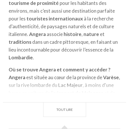
tourisme de proximité
pour les habitants des
environs, mais c’est aussi une destination parfaite
pour les
touristes internationaux
à la recherche
d'authenticité, de paysages naturels et de culture
italienne.
Angera
associe
histoire
,
nature
et
traditions
dans un cadre pittoresque, en faisant un
lieu incontournable pour découvrir l’essence de la
Lombardie
.
Où se trouve Angera et comment y accéder ?
Angera
est située au cœur de la province de
Varèse
,
sur la rive lombarde du
Lac Majeur
, à moins d'une
heure en voiture de l'
aéroport de Malpensa
et de
Milan
. Grâce à sa position stratégique,
Angera
est
facilement accessible pour les voyageurs venant
TOUT LIRE
d'Italie et les
touristes étrangers
. Que vous veniez
en voiture, en train ou en transports en commun,