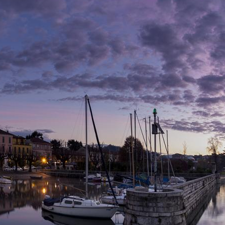
Musée Diffus d'Angera
: Un parcours culturel
reliant
57 monuments historiques
, artistiques
et paysagers, offrant un voyage à travers
l’histoire d'
Angera
et de la province de
Varèse
.
Église de Saint-Antoine
: Un petit lieu de culte
qui témoigne de l’héritage spirituel d’
Angera
,
avec des vestiges remontant au XIVe siècle.
Plages Noce et Nocciola
: Parfaites pour se
détendre, ces plages calmes sur les rives du
Lac
Majeur
offrent un cadre idéal pour un pique-
nique ou une journée ensoleillée.
Que faire à Angera ? Tourisme actif et détente
Angera
est un paradis pour les amateurs d’activités
de plein air. Les sentiers des
Voies Vertes des Lacs
sont idéaux pour des randonnées ou des balades à