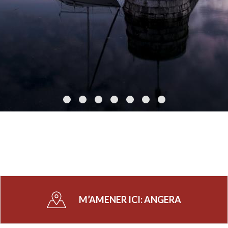
vélo. Sur le
Lac Majeur
, vous pourrez pratiquer des
sports nautiques tels que la pêche et l’aviron. Les
amateurs de tennis et d’équitation peuvent profiter
des installations modernes du
Saint Patrick
Racquet Country Club
et du
Club Hippique
Euratom
.
Événements et gastronomie : vivez l'authenticité
d'Angera
Participer aux événements locaux est le meilleur
moyen de s'immerger dans la
culture italienne
.
Angera
propose également une riche tradition
gastronomique avec des plats typiques de la
Lombardie
, disponibles dans les restaurants et
agritourismes
locaux.
M’AMENER ICI:
ANGERA
Conclusion
Angera
est une destination incontournable pour