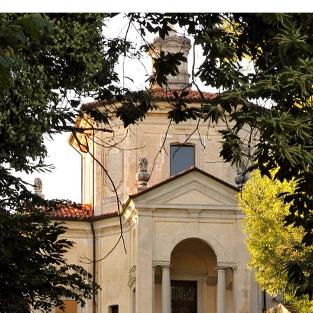
Ne pensez pas que ce soit fini. Dans le bourg de
Santa Maria del Monte il y a deux beaux musées qui
méritent indubitablement une visite. Le
Musée
Baroffio
se trouve à côté de l’entrée du Sanctuaire
et abrite des sculptures romanes, codex enluminés
et tableaux donnés au Sanctuaire par le baron
Giuseppe Baroffio.
Il a été rouvert en 2001 et agrémenté d’une section
d’œuvres d’art sacré contemporain. Une visite
s’impose également au Musée Pogliaghi, à
l’intérieur de la maison où le génial artiste éclectique
milanais élut domicile. Vue de l’extérieur elle
ressemble à une maison normale du début du
vingtième siècle, peut-être un peu bizarre, ce qui
n’est cependant rien en comparaison avec l’intérieur.