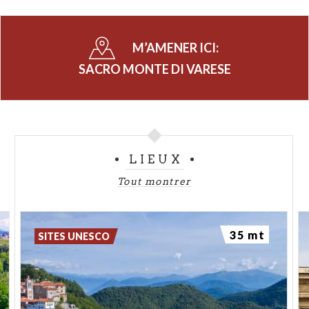
lombardes jusqu’à celles de la province de Bergame
et de la Valtellina.
M’AMENER ICI:
SACRO MONTE DI VARESE
LIEUX
Tout montrer
35 mt
SITES UNESCO