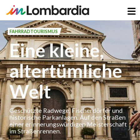
Direkt
zum
FAHRRADTOURISMUS
Inhalt
Eine kleine,
altertümliche
Welt
Geschützte Radwege, Fischerdörfer und
historische Parkanlagen. Auf den Straßen
einer erinnerungswürdigen Meisterschaft
im Straßenrennen.