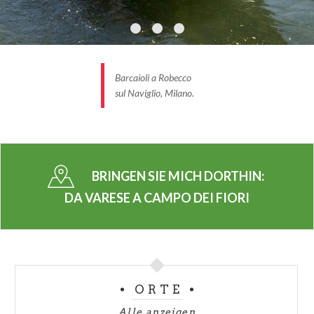
der Radfahrlegende Alfredo Binda. Dem dreifachen
Weltmeister ist ein eigenes Museum gewidmet –für
Zweiradfans ein absolutes Muss.
Wir steigen an der Biegung von Valcuvia
wieder in
Barcaioli a Robecco
den Sattel, wo wir den tollen Blick über den Lago
sul Naviglio, Milano.
Maggiore genießen, der Monte Campo dei Fiori im
Norden begrenzt. Dann geht es durch die ebene
Talsohle, wo es die majestätischen umgebenden
Berge zu bestaunen gibt: Campo dei Fiori im
BRINGEN SIE MICH DORTHIN:
Südosten, die Ausläufer des Monte Nudo im
DA VARESE A CAMPO DEI FIORI
Nordwesten, die die Schützengräben, Saumpfäde
und Beobachtungsstationen der Linea Cadorna
verbergen, die Schlüsselstelle der Festungen, die am
Ende des19.
ORTE
Jahrhunderts an der italienisch-schweizer Grenze
erbaut werden. Die Schatten des Krieges
Alle anzeigen