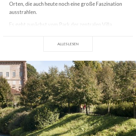
Orten, die auch heute noch eine große Faszination
ausstrahlen.
Es geht zunächst vom Park der zentralen Villa
Recalcati aus abwärts, um auf
Höhe von Schiranna die ebenen Ufer des Lago di
ALLES LESEN
Varese zu erreichen.
Hier grüßt gleich der motorisierte Verkehr auf dem
Radweg, der im Uhrzeigersinn entlang des
Schilfdickichts in Angriff genommen wird.
Von Zeit zu Zeit
durchfährt man kleine
Uferwäldchen und kommt schließlich zum
alten Fischerdorf Cazzago Brabbia, wo sich die
Eishäuser befanden, Steingebäude mit
konischen Dächern, die ab dem 19. Jahrhundert zur
Konservierung von Fisch mittels Eisplatten aus dem