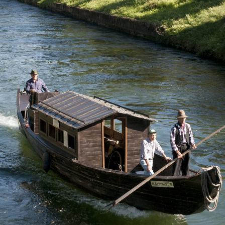
See dienten. In Biandronno kann man auf die Isolino
Virginia übersetzen, ein grünes Inselchen im
Zentrum der Wasserfläche, das auch Sitz der
ältesten Pfahlbausiedlung der Alpenregion und des
Museo Preistorico e Parco Archeologico ist, das
seit 2011 zum UNESCO Weltkulturerbe zählt.
Zurück auf dem Festland
kommen wir in Gavirate
an, der Heimat der brutti e buoni, kleinen
Süßigkeiten aus Mandeln und gerösteten Nüssen,
die genaue die richtige Energie geben, um ordentlich
in die Pedale zu treten. Nahe dem Zentrum befindet
sich
das Chiostro di Voltorre aus dem 13. Jahrhundert,
das zur Besinnung einlädt. Eine gute Gelegenheit,
das Fahrrad abzustellen und den Radweg hinter sich
zu lassen, um Cittiglio zu besuchen, den Heimatort