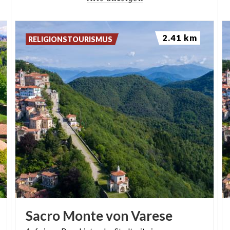
verflüchtigen sich entlang des Tales Valcuvia am
Eingang zur Villa Della Porta Bozzolo in
2.41 km
Casalzuigno, einem Schmuckstück aus dem 18.
RELIGIONSTOURISMUS
Jahrhundert, das von einer
großen Parkanlage mit Terrassen umgeben ist.
Die italienische Stiftung zur Denkmalpflege FAI
betreut die Villa der Köstlichkeiten und fordert eine
Pause, um die Herrlichkeit des Corte d’onore und
des Tanzsalons
in sich aufzunehmen. Im kürzlich angelegten
Rosengarten, der wie ein Museum der Geschichte
der Rose konzipiert ist, blühen auch Sorten, die
sonst nicht
mehr kultiviert werden.
Sacro
Monte
von
Varese
Wir schwingen
uns erneut aufs Rad, um die Anhöhe